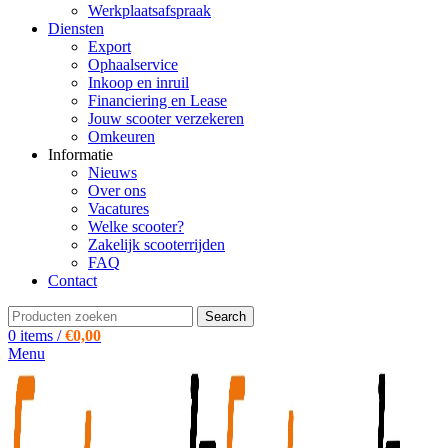
Werkplaatsafspraak
Diensten
Export
Ophaalservice
Inkoop en inruil
Financiering en Lease
Jouw scooter verzekeren
Omkeuren
Informatie
Nieuws
Over ons
Vacatures
Welke scooter?
Zakelijk scooterrijden
FAQ
Contact
Search
0
items
/
€
0,00
Menu