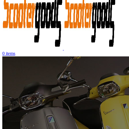
0
items