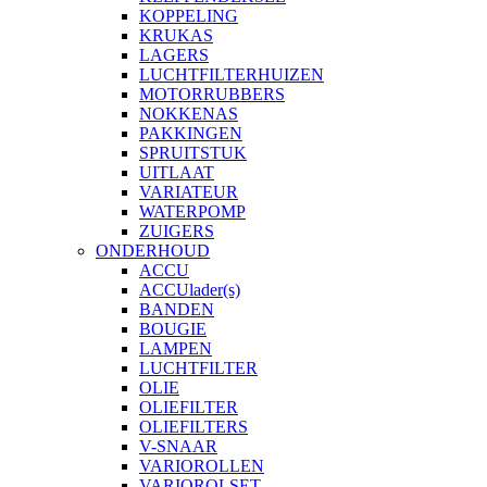
KOPPELING
KRUKAS
LAGERS
LUCHTFILTERHUIZEN
MOTORRUBBERS
NOKKENAS
PAKKINGEN
SPRUITSTUK
UITLAAT
VARIATEUR
WATERPOMP
ZUIGERS
ONDERHOUD
ACCU
ACCUlader(s)
BANDEN
BOUGIE
LAMPEN
LUCHTFILTER
OLIE
OLIEFILTER
OLIEFILTERS
V-SNAAR
VARIOROLLEN
VARIOROLSET