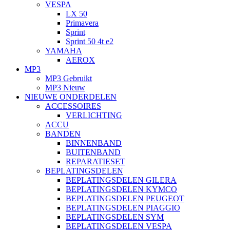
VESPA
LX 50
Primavera
Sprint
Sprint 50 4t e2
YAMAHA
AEROX
MP3
MP3 Gebruikt
MP3 Nieuw
NIEUWE ONDERDELEN
ACCESSOIRES
VERLICHTING
ACCU
BANDEN
BINNENBAND
BUITENBAND
REPARATIESET
BEPLATINGSDELEN
BEPLATINGSDELEN GILERA
BEPLATINGSDELEN KYMCO
BEPLATINGSDELEN PEUGEOT
BEPLATINGSDELEN PIAGGIO
BEPLATINGSDELEN SYM
BEPLATINGSDELEN VESPA