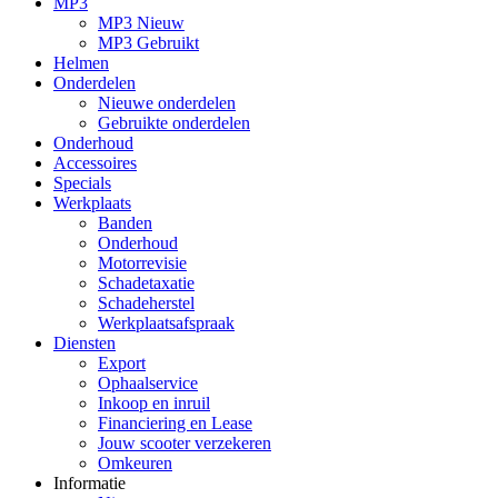
MP3
MP3 Nieuw
MP3 Gebruikt
Helmen
Onderdelen
Nieuwe onderdelen
Gebruikte onderdelen
Onderhoud
Accessoires
Specials
Werkplaats
Banden
Onderhoud
Motorrevisie
Schadetaxatie
Schadeherstel
Werkplaatsafspraak
Diensten
Export
Ophaalservice
Inkoop en inruil
Financiering en Lease
Jouw scooter verzekeren
Omkeuren
Informatie