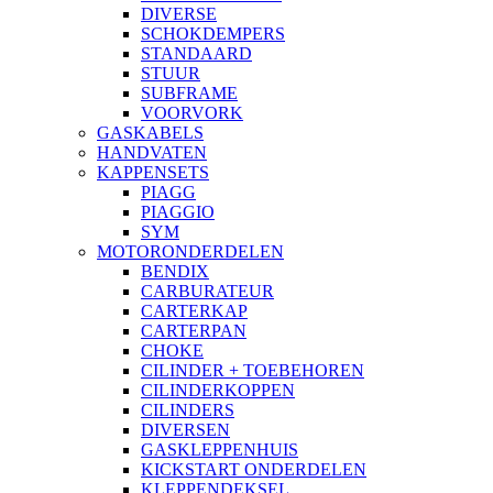
DIVERSE
SCHOKDEMPERS
STANDAARD
STUUR
SUBFRAME
VOORVORK
GASKABELS
HANDVATEN
KAPPENSETS
PIAGG
PIAGGIO
SYM
MOTORONDERDELEN
BENDIX
CARBURATEUR
CARTERKAP
CARTERPAN
CHOKE
CILINDER + TOEBEHOREN
CILINDERKOPPEN
CILINDERS
DIVERSEN
GASKLEPPENHUIS
KICKSTART ONDERDELEN
KLEPPENDEKSEL