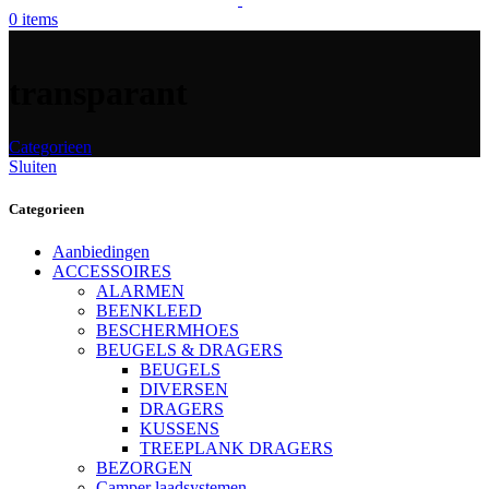
0
items
transparant
Categorieen
Sluiten
Categorieen
Aanbiedingen
ACCESSOIRES
ALARMEN
BEENKLEED
BESCHERMHOES
BEUGELS & DRAGERS
BEUGELS
DIVERSEN
DRAGERS
KUSSENS
TREEPLANK DRAGERS
BEZORGEN
Camper laadsystemen