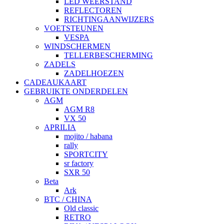
LED WEERSTAND
REFLECTOREN
RICHTINGAANWIJZERS
VOETSTEUNEN
VESPA
WINDSCHERMEN
TELLERBESCHERMING
ZADELS
ZADELHOEZEN
CADEAUKAART
GEBRUIKTE ONDERDELEN
AGM
AGM R8
VX 50
APRILIA
mojito / habana
rally
SPORTCITY
sr factory
SXR 50
Beta
Ark
BTC / CHINA
Old classic
RETRO