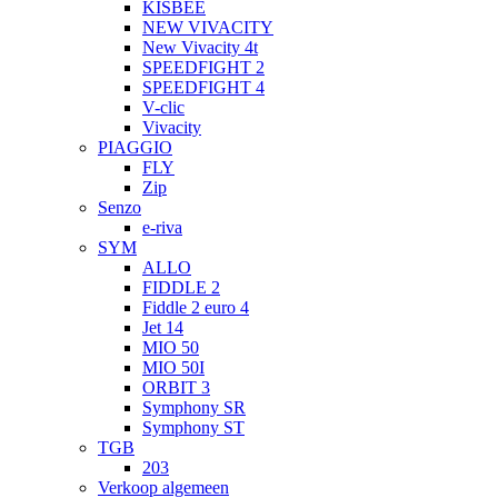
KISBEE
NEW VIVACITY
New Vivacity 4t
SPEEDFIGHT 2
SPEEDFIGHT 4
V-clic
Vivacity
PIAGGIO
FLY
Zip
Senzo
e-riva
SYM
ALLO
FIDDLE 2
Fiddle 2 euro 4
Jet 14
MIO 50
MIO 50I
ORBIT 3
Symphony SR
Symphony ST
TGB
203
Verkoop algemeen