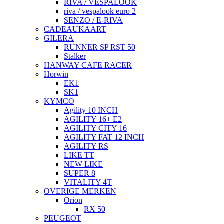
RIVA / VESPALOOK
riva / vespalook euro 2
SENZO / E-RIVA
CADEAUKAART
GILERA
RUNNER SP RST 50
Stalker
HANWAY CAFE RACER
Horwin
EK1
SK1
KYMCO
Agility 10 INCH
AGILITY 16+ E2
AGILITY CITY 16
AGILITY FAT 12 INCH
AGILITY RS
LIKE TT
NEW LIKE
SUPER 8
VITALITY 4T
OVERIGE MERKEN
Orion
RX 50
PEUGEOT