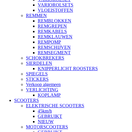
VARIOROLSETS
VLOEISTOFFEN
REMMEN
REMBLOKKEN
REMGREPEN
REMKABELS
REMKLAUWEN
REMPOMP
REMSCHIJVEN
REMSEGMENT
SCHOKBREKERS
SIERDELEN
KNIPPERLICHT ROOSTERS
SPIEGELS
STICKERS
Verkoop algemeen
VERLICHTING
KOPLAMP
SCOOTERS
ELEKTRISCHE SCOOTERS
45km/h
GEBRUIKT
NIEUW
MOTORSCOOTERS