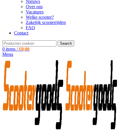
Nieuws
Over ons
Vacatures
Welke scooter?
Zakelijk scooterrijden
FAQ
Contact
Search
0
items
/
€
0,00
Menu