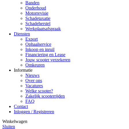
Banden
Onderhoud
Motorrevisie
Schadetaxatie
Schadeherstel
Werkplaatsafspraak
Diensten
Export
Ophaalservice
Inkoop en inruil
Financiering en Lease
Jouw scooter verzekeren
Omkeuren
Informatie
Nieuws
Over ons
Vacatures
Welke scooter?
Zakelijk scooterrijden
FAQ
Contact
Inloggen / Registreren
Winkelwagen
Sluiten