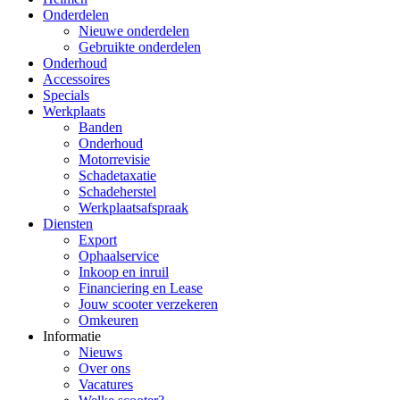
Onderdelen
Nieuwe onderdelen
Gebruikte onderdelen
Onderhoud
Accessoires
Specials
Werkplaats
Banden
Onderhoud
Motorrevisie
Schadetaxatie
Schadeherstel
Werkplaatsafspraak
Diensten
Export
Ophaalservice
Inkoop en inruil
Financiering en Lease
Jouw scooter verzekeren
Omkeuren
Informatie
Nieuws
Over ons
Vacatures