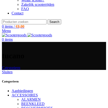
Welke scooter?
Zakelijk scooterrijden
FAQ
Contact
Search
0
items
/
€
0,00
Menu
0
items
tucano
Categorieen
Sluiten
Categorieen
Aanbiedingen
ACCESSOIRES
ALARMEN
BEENKLEED