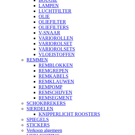
BOUGIE
LAMPEN
LUCHTFILTER
OLIE
OLIEFILTER
OLIEFILTERS
V-SNAAR
VARIOROLLEN
VARIOROLSET
VARIOROLSETS
VLOEISTOFFEN
REMMEN
REMBLOKKEN
REMGREPEN
REMKABELS
REMKLAUWEN
REMPOMP
REMSCHIJVEN
REMSEGMENT
SCHOKBREKERS
SIERDELEN
KNIPPERLICHT ROOSTERS
SPIEGELS
STICKERS
Verkoop algemeen