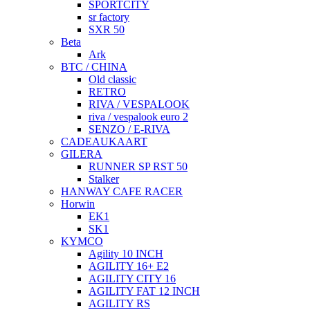
SPORTCITY
sr factory
SXR 50
Beta
Ark
BTC / CHINA
Old classic
RETRO
RIVA / VESPALOOK
riva / vespalook euro 2
SENZO / E-RIVA
CADEAUKAART
GILERA
RUNNER SP RST 50
Stalker
HANWAY CAFE RACER
Horwin
EK1
SK1
KYMCO
Agility 10 INCH
AGILITY 16+ E2
AGILITY CITY 16
AGILITY FAT 12 INCH
AGILITY RS