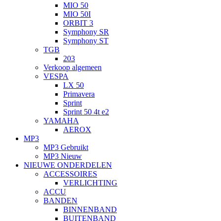
MIO 50
MIO 50I
ORBIT 3
Symphony SR
Symphony ST
TGB
203
Verkoop algemeen
VESPA
LX 50
Primavera
Sprint
Sprint 50 4t e2
YAMAHA
AEROX
MP3
MP3 Gebruikt
MP3 Nieuw
NIEUWE ONDERDELEN
ACCESSOIRES
VERLICHTING
ACCU
BANDEN
BINNENBAND
BUITENBAND