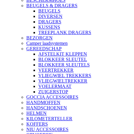
BESCHERMHOES
BEUGELS & DRAGERS
BEUGELS
DIVERSEN
DRAGERS
KUSSENS
TREEPLANK DRAGERS
BEZORGEN
Camper laadsystemen
GEREEDSCHAP
AFSTELKIT KLEPPEN
BLOKKEER SLEUTEL
BLOKKEER SLEUTELS
VEERTREKKER
VLIEGWIEL TREKKERS
VLIEGWIELTREKKER
VOELERMAAT
ZUIGERSTOP
GOCCIA ACCESSOIRES
HANDMOFFEN
HANDSCHOENEN
HELMEN
KILOMETERTELLER
KOFFERS
NIU ACCESSOIRES