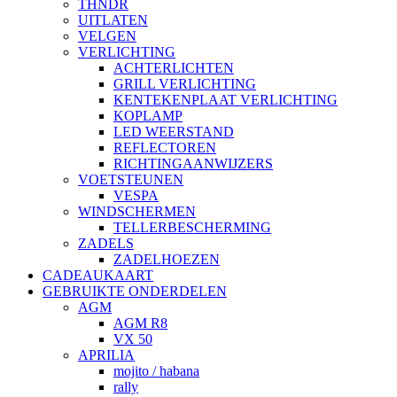
THNDR
UITLATEN
VELGEN
VERLICHTING
ACHTERLICHTEN
GRILL VERLICHTING
KENTEKENPLAAT VERLICHTING
KOPLAMP
LED WEERSTAND
REFLECTOREN
RICHTINGAANWIJZERS
VOETSTEUNEN
VESPA
WINDSCHERMEN
TELLERBESCHERMING
ZADELS
ZADELHOEZEN
CADEAUKAART
GEBRUIKTE ONDERDELEN
AGM
AGM R8
VX 50
APRILIA
mojito / habana
rally