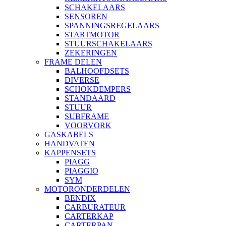
SCHAKELAARS
SENSOREN
SPANNINGSREGELAARS
STARTMOTOR
STUURSCHAKELAARS
ZEKERINGEN
FRAME DELEN
BALHOOFDSETS
DIVERSE
SCHOKDEMPERS
STANDAARD
STUUR
SUBFRAME
VOORVORK
GASKABELS
HANDVATEN
KAPPENSETS
PIAGG
PIAGGIO
SYM
MOTORONDERDELEN
BENDIX
CARBURATEUR
CARTERKAP
CARTERPAN