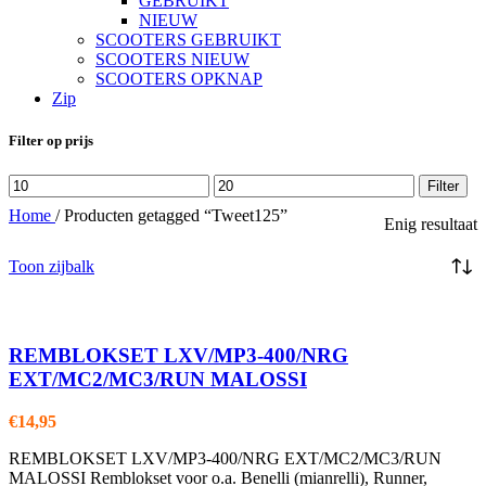
GEBRUIKT
NIEUW
SCOOTERS GEBRUIKT
SCOOTERS NIEUW
SCOOTERS OPKNAP
Zip
Filter op prijs
Min.
Max.
Filter
prijs
prijs
Home
/
Producten getagged “Tweet125”
Enig resultaat
Toon zijbalk
REMBLOKSET LXV/MP3-400/NRG
EXT/MC2/MC3/RUN MALOSSI
€
14,95
REMBLOKSET LXV/MP3-400/NRG EXT/MC2/MC3/RUN
MALOSSI Remblokset voor o.a. Benelli (mianrelli), Runner,