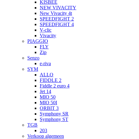
KISBEE
NEW VIVACITY
New Vivacity 4t
SPEEDFIGHT 2
SPEEDFIGHT 4
V-clic
Vivacity
PIAGGIO
FLY
Zip
Senzo
e-riva
SYM
ALLO
FIDDLE 2
Fiddle 2 euro 4
Jet 14
MIO 50
MIO 50I
ORBIT 3
Symphony SR
Symphony ST
TGB
203
Verkoop algemeen