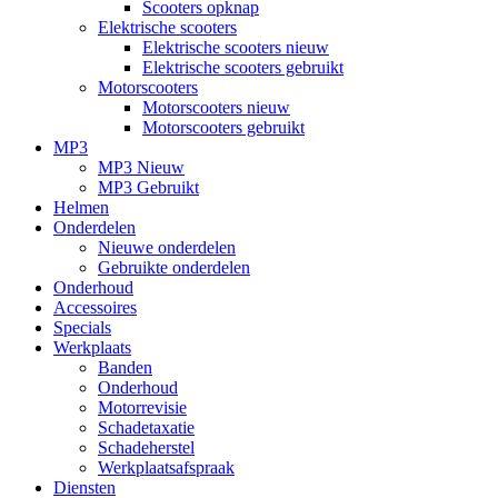
Scooters opknap
Elektrische scooters
Elektrische scooters nieuw
Elektrische scooters gebruikt
Motorscooters
Motorscooters nieuw
Motorscooters gebruikt
MP3
MP3 Nieuw
MP3 Gebruikt
Helmen
Onderdelen
Nieuwe onderdelen
Gebruikte onderdelen
Onderhoud
Accessoires
Specials
Werkplaats
Banden
Onderhoud
Motorrevisie
Schadetaxatie
Schadeherstel
Werkplaatsafspraak
Diensten