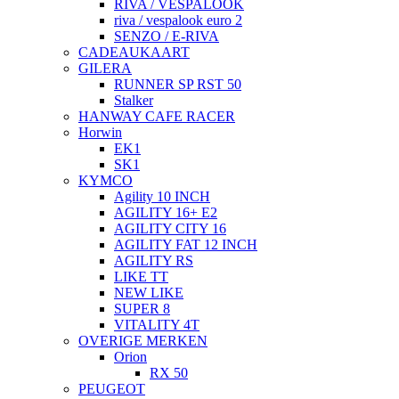
RIVA / VESPALOOK
riva / vespalook euro 2
SENZO / E-RIVA
CADEAUKAART
GILERA
RUNNER SP RST 50
Stalker
HANWAY CAFE RACER
Horwin
EK1
SK1
KYMCO
Agility 10 INCH
AGILITY 16+ E2
AGILITY CITY 16
AGILITY FAT 12 INCH
AGILITY RS
LIKE TT
NEW LIKE
SUPER 8
VITALITY 4T
OVERIGE MERKEN
Orion
RX 50
PEUGEOT