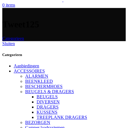
0
items
Tweet125
Categorieen
Sluiten
Categorieen
Aanbiedingen
ACCESSOIRES
ALARMEN
BEENKLEED
BESCHERMHOES
BEUGELS & DRAGERS
BEUGELS
DIVERSEN
DRAGERS
KUSSENS
TREEPLANK DRAGERS
BEZORGEN
Camper laadsystemen