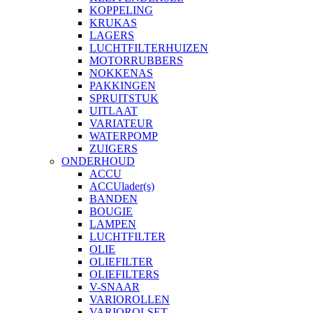
KOPPELING
KRUKAS
LAGERS
LUCHTFILTERHUIZEN
MOTORRUBBERS
NOKKENAS
PAKKINGEN
SPRUITSTUK
UITLAAT
VARIATEUR
WATERPOMP
ZUIGERS
ONDERHOUD
ACCU
ACCUlader(s)
BANDEN
BOUGIE
LAMPEN
LUCHTFILTER
OLIE
OLIEFILTER
OLIEFILTERS
V-SNAAR
VARIOROLLEN
VARIOROLSET