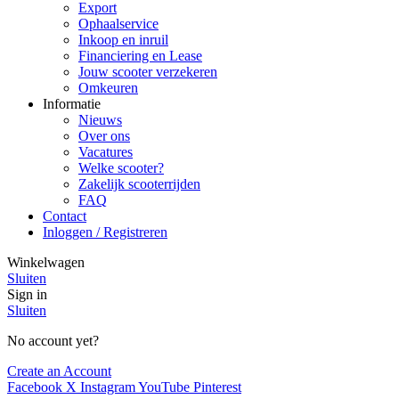
Export
Ophaalservice
Inkoop en inruil
Financiering en Lease
Jouw scooter verzekeren
Omkeuren
Informatie
Nieuws
Over ons
Vacatures
Welke scooter?
Zakelijk scooterrijden
FAQ
Contact
Inloggen / Registreren
Winkelwagen
Sluiten
Sign in
Sluiten
No account yet?
Create an Account
Facebook
X
Instagram
YouTube
Pinterest