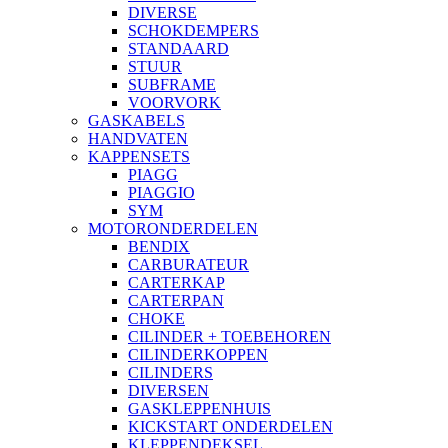
DIVERSE
SCHOKDEMPERS
STANDAARD
STUUR
SUBFRAME
VOORVORK
GASKABELS
HANDVATEN
KAPPENSETS
PIAGG
PIAGGIO
SYM
MOTORONDERDELEN
BENDIX
CARBURATEUR
CARTERKAP
CARTERPAN
CHOKE
CILINDER + TOEBEHOREN
CILINDERKOPPEN
CILINDERS
DIVERSEN
GASKLEPPENHUIS
KICKSTART ONDERDELEN
KLEPPENDEKSEL