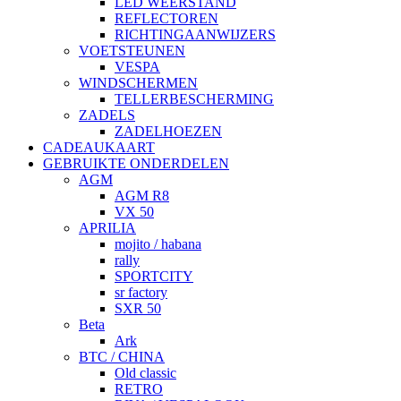
LED WEERSTAND
REFLECTOREN
RICHTINGAANWIJZERS
VOETSTEUNEN
VESPA
WINDSCHERMEN
TELLERBESCHERMING
ZADELS
ZADELHOEZEN
CADEAUKAART
GEBRUIKTE ONDERDELEN
AGM
AGM R8
VX 50
APRILIA
mojito / habana
rally
SPORTCITY
sr factory
SXR 50
Beta
Ark
BTC / CHINA
Old classic
RETRO