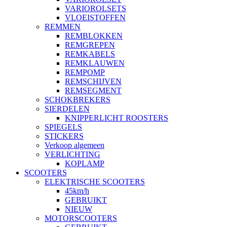
VARIOROLSETS
VLOEISTOFFEN
REMMEN
REMBLOKKEN
REMGREPEN
REMKABELS
REMKLAUWEN
REMPOMP
REMSCHIJVEN
REMSEGMENT
SCHOKBREKERS
SIERDELEN
KNIPPERLICHT ROOSTERS
SPIEGELS
STICKERS
Verkoop algemeen
VERLICHTING
KOPLAMP
SCOOTERS
ELEKTRISCHE SCOOTERS
45km/h
GEBRUIKT
NIEUW
MOTORSCOOTERS