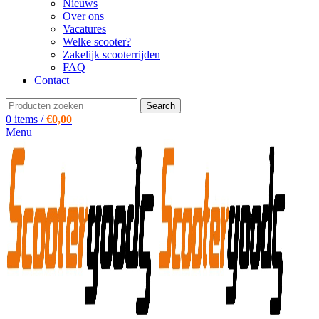
Nieuws
Over ons
Vacatures
Welke scooter?
Zakelijk scooterrijden
FAQ
Contact
Search
0
items
/
€
0,00
Menu