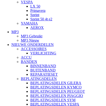
VESPA
LX 50
Primavera
Sprint
Sprint 50 4t e2
YAMAHA
AEROX
MP3
MP3 Gebruikt
MP3 Nieuw
NIEUWE ONDERDELEN
ACCESSOIRES
VERLICHTING
ACCU
BANDEN
BINNENBAND
BUITENBAND
REPARATIESET
BEPLATINGSDELEN
BEPLATINGSDELEN GILERA
BEPLATINGSDELEN KYMCO
BEPLATINGSDELEN PEUGEOT
BEPLATINGSDELEN PIAGGIO
BEPLATINGSDELEN SYM
BEPLATINGSDELEN VESPA