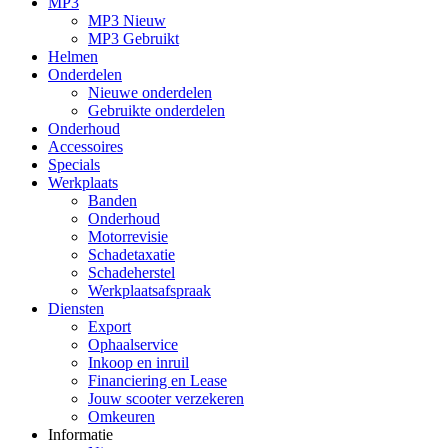
MP3
MP3 Nieuw
MP3 Gebruikt
Helmen
Onderdelen
Nieuwe onderdelen
Gebruikte onderdelen
Onderhoud
Accessoires
Specials
Werkplaats
Banden
Onderhoud
Motorrevisie
Schadetaxatie
Schadeherstel
Werkplaatsafspraak
Diensten
Export
Ophaalservice
Inkoop en inruil
Financiering en Lease
Jouw scooter verzekeren
Omkeuren
Informatie