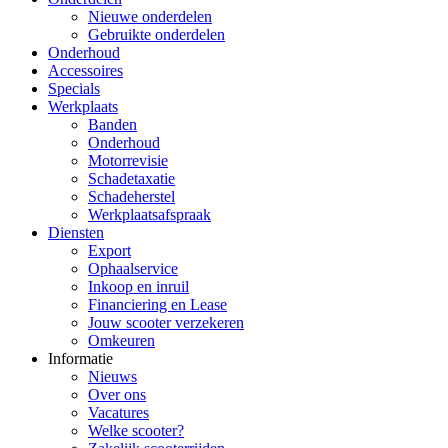
Nieuwe onderdelen
Gebruikte onderdelen
Onderhoud
Accessoires
Specials
Werkplaats
Banden
Onderhoud
Motorrevisie
Schadetaxatie
Schadeherstel
Werkplaatsafspraak
Diensten
Export
Ophaalservice
Inkoop en inruil
Financiering en Lease
Jouw scooter verzekeren
Omkeuren
Informatie
Nieuws
Over ons
Vacatures
Welke scooter?