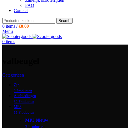
Zakelijk scooterrijden
FAQ
Contact
Search
0
items
/
€
0,00
Menu
0
items
valbeugel
Categorieen
Zip
2 Producten
Aanbiedingen
32 Producten
MP3
11 Producten
MP3 Nieuw
3 Producten