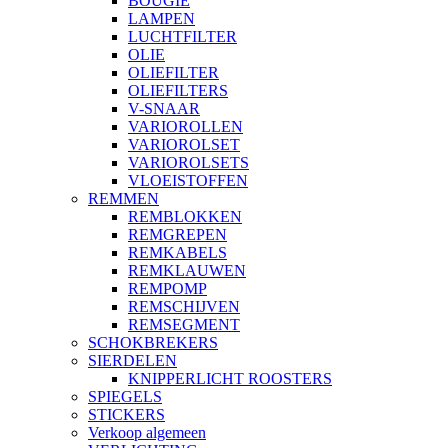
BOUGIE
LAMPEN
LUCHTFILTER
OLIE
OLIEFILTER
OLIEFILTERS
V-SNAAR
VARIOROLLEN
VARIOROLSET
VARIOROLSETS
VLOEISTOFFEN
REMMEN
REMBLOKKEN
REMGREPEN
REMKABELS
REMKLAUWEN
REMPOMP
REMSCHIJVEN
REMSEGMENT
SCHOKBREKERS
SIERDELEN
KNIPPERLICHT ROOSTERS
SPIEGELS
STICKERS
Verkoop algemeen