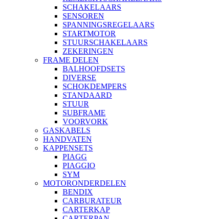
SCHAKELAARS
SENSOREN
SPANNINGSREGELAARS
STARTMOTOR
STUURSCHAKELAARS
ZEKERINGEN
FRAME DELEN
BALHOOFDSETS
DIVERSE
SCHOKDEMPERS
STANDAARD
STUUR
SUBFRAME
VOORVORK
GASKABELS
HANDVATEN
KAPPENSETS
PIAGG
PIAGGIO
SYM
MOTORONDERDELEN
BENDIX
CARBURATEUR
CARTERKAP
CARTERPAN