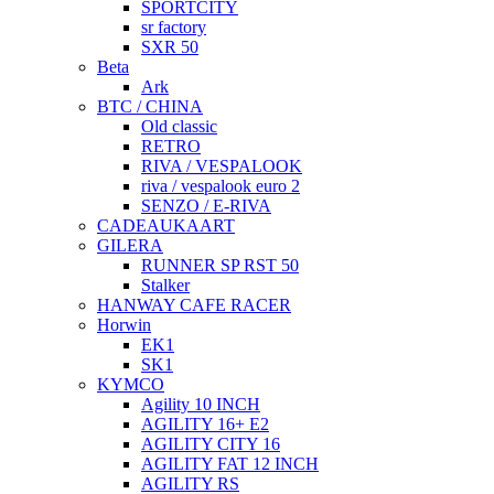
SPORTCITY
sr factory
SXR 50
Beta
Ark
BTC / CHINA
Old classic
RETRO
RIVA / VESPALOOK
riva / vespalook euro 2
SENZO / E-RIVA
CADEAUKAART
GILERA
RUNNER SP RST 50
Stalker
HANWAY CAFE RACER
Horwin
EK1
SK1
KYMCO
Agility 10 INCH
AGILITY 16+ E2
AGILITY CITY 16
AGILITY FAT 12 INCH
AGILITY RS