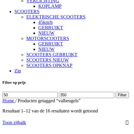
VERLICHTING
KOPLAMP
SCOOTERS
ELEKTRISCHE SCOOTERS
45km/h
GEBRUIKT
NIEUW
MOTORSCOOTERS
GEBRUIKT
NIEUW
SCOOTERS GEBRUIKT
SCOOTERS NIEUW
SCOOTERS OPKNAP
Zip
Filter op prijs
Min.
Max.
Filter
prijs
prijs
Home
/
Producten getagged “valbeugels”
Resultaat 1–12 van de 16 resultaten wordt getoond
Toon zijbalk