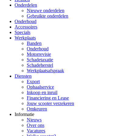
Onderdelen
Nieuwe onderdelen
Gebruikte onderdelen
Onderhoud
Accessoires
Specials
Werkplaats
Banden
Onderhoud
Motorrevisie
Schadetaxatie
Schadeherstel
Werkplaatsafspraak
Diensten
Export
Ophaalservice
Inkoop en inruil
Financiering en Lease
Jouw scooter verzekeren
Omkeuren
Informatie
Nieuws
Over ons
Vacatures