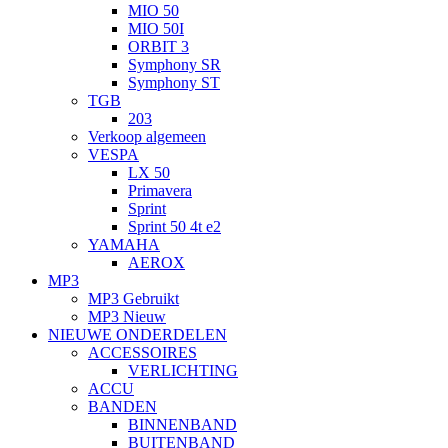
MIO 50
MIO 50I
ORBIT 3
Symphony SR
Symphony ST
TGB
203
Verkoop algemeen
VESPA
LX 50
Primavera
Sprint
Sprint 50 4t e2
YAMAHA
AEROX
MP3
MP3 Gebruikt
MP3 Nieuw
NIEUWE ONDERDELEN
ACCESSOIRES
VERLICHTING
ACCU
BANDEN
BINNENBAND
BUITENBAND