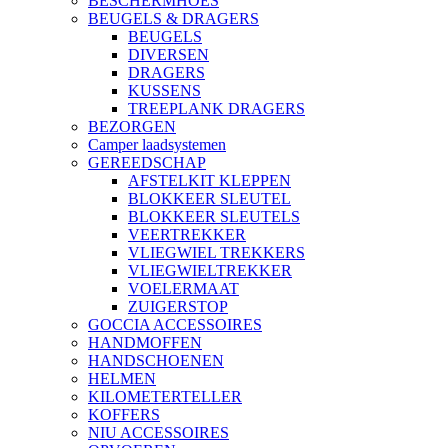
BESCHERMHOES
BEUGELS & DRAGERS
BEUGELS
DIVERSEN
DRAGERS
KUSSENS
TREEPLANK DRAGERS
BEZORGEN
Camper laadsystemen
GEREEDSCHAP
AFSTELKIT KLEPPEN
BLOKKEER SLEUTEL
BLOKKEER SLEUTELS
VEERTREKKER
VLIEGWIEL TREKKERS
VLIEGWIELTREKKER
VOELERMAAT
ZUIGERSTOP
GOCCIA ACCESSOIRES
HANDMOFFEN
HANDSCHOENEN
HELMEN
KILOMETERTELLER
KOFFERS
NIU ACCESSOIRES