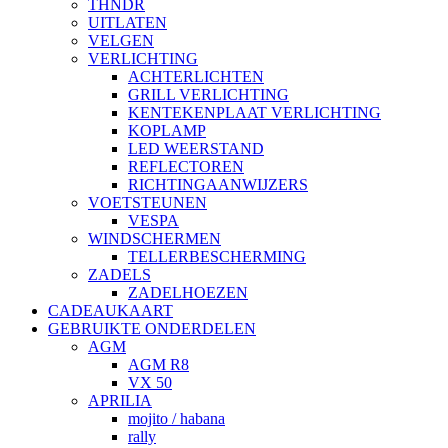
THNDR
UITLATEN
VELGEN
VERLICHTING
ACHTERLICHTEN
GRILL VERLICHTING
KENTEKENPLAAT VERLICHTING
KOPLAMP
LED WEERSTAND
REFLECTOREN
RICHTINGAANWIJZERS
VOETSTEUNEN
VESPA
WINDSCHERMEN
TELLERBESCHERMING
ZADELS
ZADELHOEZEN
CADEAUKAART
GEBRUIKTE ONDERDELEN
AGM
AGM R8
VX 50
APRILIA
mojito / habana
rally