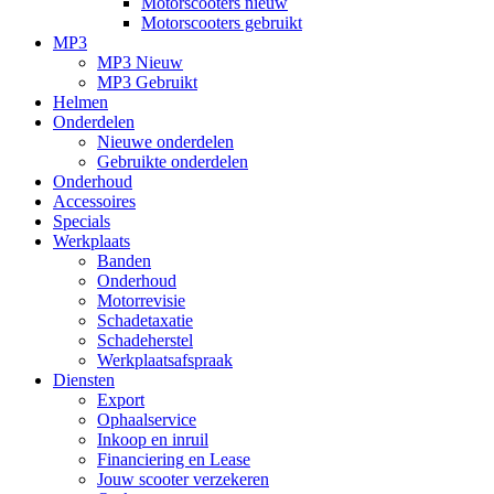
Motorscooters nieuw
Motorscooters gebruikt
MP3
MP3 Nieuw
MP3 Gebruikt
Helmen
Onderdelen
Nieuwe onderdelen
Gebruikte onderdelen
Onderhoud
Accessoires
Specials
Werkplaats
Banden
Onderhoud
Motorrevisie
Schadetaxatie
Schadeherstel
Werkplaatsafspraak
Diensten
Export
Ophaalservice
Inkoop en inruil
Financiering en Lease
Jouw scooter verzekeren