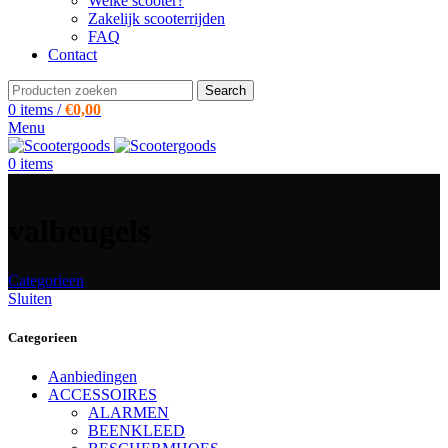
Welke scooter?
Zakelijk scooterrijden
FAQ
Contact
Search
0
items
/
€
0,00
Menu
0
items
valbeugels
Categorieen
Sluiten
Categorieen
Aanbiedingen
ACCESSOIRES
ALARMEN
BEENKLEED