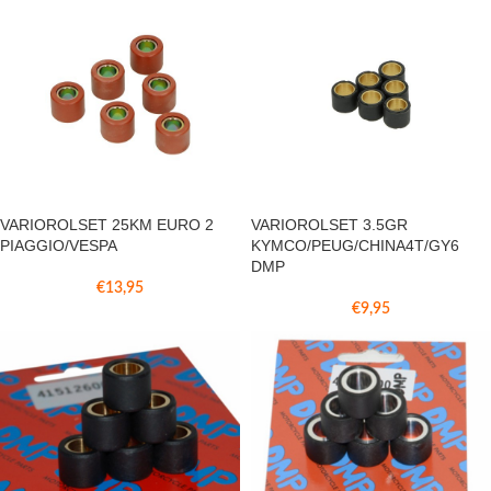
VARIOROLSET 25KM EURO 2
VARIOROLSET 3.5GR
PIAGGIO/VESPA
KYMCO/PEUG/CHINA4T/GY6
DMP
€
13,95
€
9,95