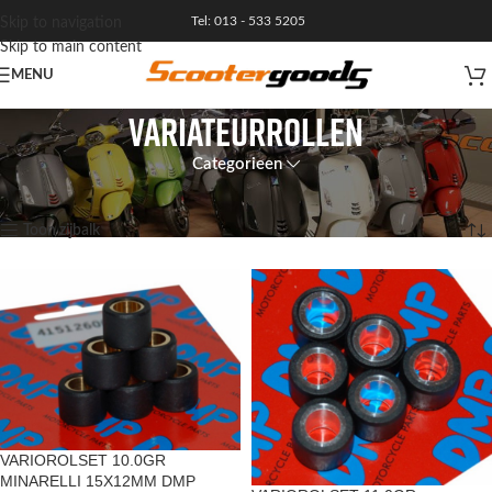
Tel: 013 - 533 5205
Skip to navigation
Skip to main content
MENU
variateurrollen
Categorieen
Home
Resultaat 1–12 van de 26 resultaten wordt getoond
Toon zijbalk
VARIOROLSET 10.0GR
MINARELLI 15X12MM DMP