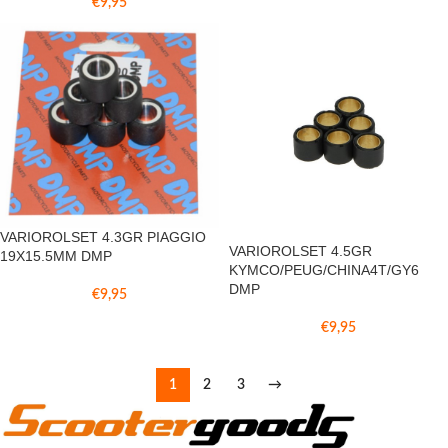
€
9,95
VARIOROLSET 4.3GR PIAGGIO
VARIOROLSET 4.5GR
19X15.5MM DMP
KYMCO/PEUG/CHINA4T/GY6
DMP
€
9,95
€
9,95
1
2
3
→