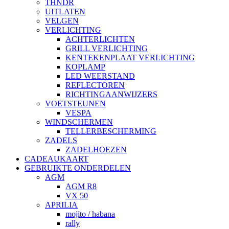
THNDR
UITLATEN
VELGEN
VERLICHTING
ACHTERLICHTEN
GRILL VERLICHTING
KENTEKENPLAAT VERLICHTING
KOPLAMP
LED WEERSTAND
REFLECTOREN
RICHTINGAANWIJZERS
VOETSTEUNEN
VESPA
WINDSCHERMEN
TELLERBESCHERMING
ZADELS
ZADELHOEZEN
CADEAUKAART
GEBRUIKTE ONDERDELEN
AGM
AGM R8
VX 50
APRILIA
mojito / habana
rally