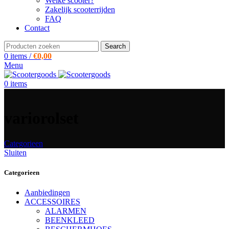
Welke scooter?
Zakelijk scooterrijden
FAQ
Contact
Search
0
items
/
€
0,00
Menu
0
items
variorolset
Categorieen
Sluiten
Categorieen
Aanbiedingen
ACCESSOIRES
ALARMEN
BEENKLEED