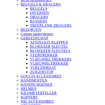
BESCHERMHOES
BEUGELS & DRAGERS
BEUGELS
DIVERSEN
DRAGERS
KUSSENS
TREEPLANK DRAGERS
BEZORGEN
Camper laadsystemen
GEREEDSCHAP
AFSTELKIT KLEPPEN
BLOKKEER SLEUTEL
BLOKKEER SLEUTELS
VEERTREKKER
VLIEGWIEL TREKKERS
VLIEGWIELTREKKER
VOELERMAAT
ZUIGERSTOP
GOCCIA ACCESSOIRES
HANDMOFFEN
HANDSCHOENEN
HELMEN
KILOMETERTELLER
KOFFERS
NIU ACCESSOIRES