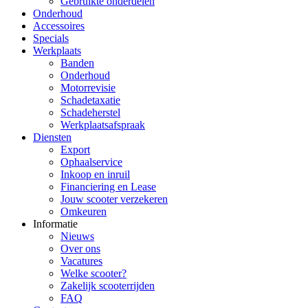
Gebruikte onderdelen
Onderhoud
Accessoires
Specials
Werkplaats
Banden
Onderhoud
Motorrevisie
Schadetaxatie
Schadeherstel
Werkplaatsafspraak
Diensten
Export
Ophaalservice
Inkoop en inruil
Financiering en Lease
Jouw scooter verzekeren
Omkeuren
Informatie
Nieuws
Over ons
Vacatures
Welke scooter?
Zakelijk scooterrijden
FAQ