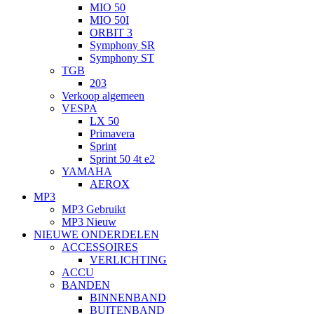
MIO 50
MIO 50I
ORBIT 3
Symphony SR
Symphony ST
TGB
203
Verkoop algemeen
VESPA
LX 50
Primavera
Sprint
Sprint 50 4t e2
YAMAHA
AEROX
MP3
MP3 Gebruikt
MP3 Nieuw
NIEUWE ONDERDELEN
ACCESSOIRES
VERLICHTING
ACCU
BANDEN
BINNENBAND
BUITENBAND