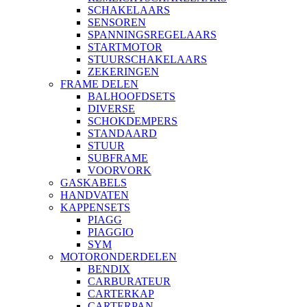
SCHAKELAARS
SENSOREN
SPANNINGSREGELAARS
STARTMOTOR
STUURSCHAKELAARS
ZEKERINGEN
FRAME DELEN
BALHOOFDSETS
DIVERSE
SCHOKDEMPERS
STANDAARD
STUUR
SUBFRAME
VOORVORK
GASKABELS
HANDVATEN
KAPPENSETS
PIAGG
PIAGGIO
SYM
MOTORONDERDELEN
BENDIX
CARBURATEUR
CARTERKAP
CARTERPAN