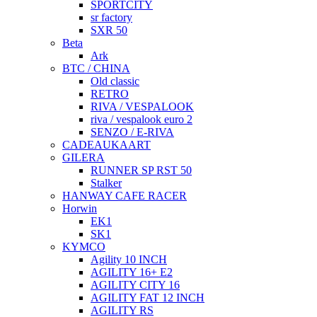
SPORTCITY
sr factory
SXR 50
Beta
Ark
BTC / CHINA
Old classic
RETRO
RIVA / VESPALOOK
riva / vespalook euro 2
SENZO / E-RIVA
CADEAUKAART
GILERA
RUNNER SP RST 50
Stalker
HANWAY CAFE RACER
Horwin
EK1
SK1
KYMCO
Agility 10 INCH
AGILITY 16+ E2
AGILITY CITY 16
AGILITY FAT 12 INCH
AGILITY RS