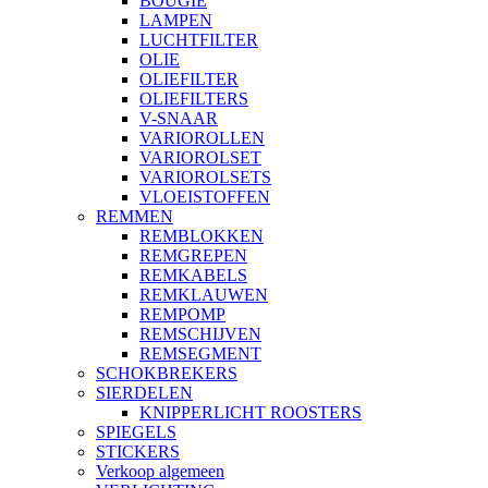
BOUGIE
LAMPEN
LUCHTFILTER
OLIE
OLIEFILTER
OLIEFILTERS
V-SNAAR
VARIOROLLEN
VARIOROLSET
VARIOROLSETS
VLOEISTOFFEN
REMMEN
REMBLOKKEN
REMGREPEN
REMKABELS
REMKLAUWEN
REMPOMP
REMSCHIJVEN
REMSEGMENT
SCHOKBREKERS
SIERDELEN
KNIPPERLICHT ROOSTERS
SPIEGELS
STICKERS
Verkoop algemeen