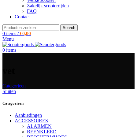
Welke scooter?
Zakelijk scooterrijden
FAQ
Contact
Search
0
items
/
€
0,00
Menu
0
items
vet
Categorieen
Sluiten
Categorieen
Aanbiedingen
ACCESSOIRES
ALARMEN
BEENKLEED