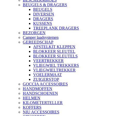
BESCHERMHOES
BEUGELS & DRAGERS
BEUGELS
DIVERSEN
DRAGERS
KUSSENS
TREEPLANK DRAGERS
BEZORGEN
Camper laadsystemen
GEREEDSCHAP
AFSTELKIT KLEPPEN
BLOKKEER SLEUTEL
BLOKKEER SLEUTELS
VEERTREKKER
VLIEGWIEL TREKKERS
VLIEGWIELTREKKER
VOELERMAAT
ZUIGERSTOP
GOCCIA ACCESSOIRES
HANDMOFFEN
HANDSCHOENEN
HELMEN
KILOMETERTELLER
KOFFERS
NIU ACCESSOIRES