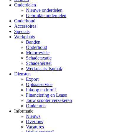
Onderdelen
Nieuwe onderdelen
Gebruikte onderdelen
Onderhoud
Accessoires
Specials
Werkplaats
Banden
Onderhoud
Motorrevisie
Schadetaxatie
Schadeherstel
Werkplaatsafspraak
Diensten
Export
Ophaalservice
Inkoop en inruil
Financiering en Lease
Jouw scooter verzekeren
Omkeuren
Informatie
Nieuws
Over ons
Vacatures