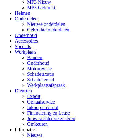
MP3 Nieuw
MP3 Gebruikt
Helmen
Onderdelen
Nieuwe onderdelen
Gebruikte onderdelen
Onderhoud
Accessoires
Specials
Werkplaats
Banden
Onderhoud
Motorrevisie
Schadetaxatie
Schadeherstel
Werkplaatsafspraak
Diensten
Export
Ophaalservice
Inkoop en inruil
Financiering en Lease
Jouw scooter verzekeren
Omkeuren
Informatie
Nieuws