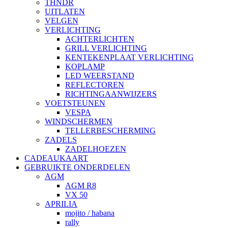
THNDR
UITLATEN
VELGEN
VERLICHTING
ACHTERLICHTEN
GRILL VERLICHTING
KENTEKENPLAAT VERLICHTING
KOPLAMP
LED WEERSTAND
REFLECTOREN
RICHTINGAANWIJZERS
VOETSTEUNEN
VESPA
WINDSCHERMEN
TELLERBESCHERMING
ZADELS
ZADELHOEZEN
CADEAUKAART
GEBRUIKTE ONDERDELEN
AGM
AGM R8
VX 50
APRILIA
mojito / habana
rally