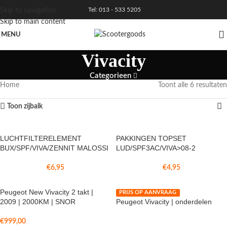
Tel: 013 - 533 5205
Skip to navigation
Skip to main content
MENU
Vivacity
Categorieen
Home
Toont alle 6 resultaten
Toon zijbalk
LUCHTFILTERELEMENT
PAKKINGEN TOPSET
BUX/SPF/VIVA/ZENNIT MALOSSI
LUD/SPF3AC/VIVA>08-2
€
6,95
€
4,95
Peugeot New Vivacity 2 takt |
PRIJS OP AANVRAAG
2009 | 2000KM | SNOR
Peugeot Vivacity | onderdelen
€
999,00