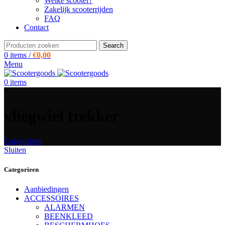
Welke scooter?
Zakelijk scooterrijden
FAQ
Contact
Search
0
items
/
€
0,00
Menu
0
items
vliegwiel trekker
Categorieen
Sluiten
Categorieen
Aanbiedingen
ACCESSOIRES
ALARMEN
BEENKLEED