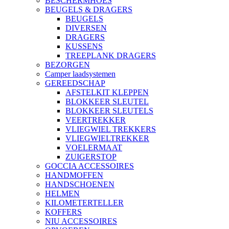
BESCHERMHOES
BEUGELS & DRAGERS
BEUGELS
DIVERSEN
DRAGERS
KUSSENS
TREEPLANK DRAGERS
BEZORGEN
Camper laadsystemen
GEREEDSCHAP
AFSTELKIT KLEPPEN
BLOKKEER SLEUTEL
BLOKKEER SLEUTELS
VEERTREKKER
VLIEGWIEL TREKKERS
VLIEGWIELTREKKER
VOELERMAAT
ZUIGERSTOP
GOCCIA ACCESSOIRES
HANDMOFFEN
HANDSCHOENEN
HELMEN
KILOMETERTELLER
KOFFERS
NIU ACCESSOIRES