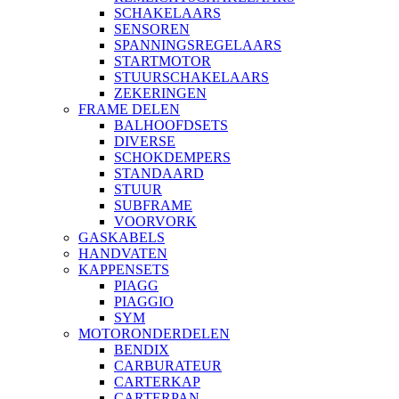
SCHAKELAARS
SENSOREN
SPANNINGSREGELAARS
STARTMOTOR
STUURSCHAKELAARS
ZEKERINGEN
FRAME DELEN
BALHOOFDSETS
DIVERSE
SCHOKDEMPERS
STANDAARD
STUUR
SUBFRAME
VOORVORK
GASKABELS
HANDVATEN
KAPPENSETS
PIAGG
PIAGGIO
SYM
MOTORONDERDELEN
BENDIX
CARBURATEUR
CARTERKAP
CARTERPAN