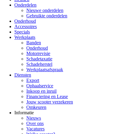
Onderdelen
Nieuwe onderdelen
Gebruikte onderdelen
Onderhoud
Accessoires
Specials
Werkplaats
Banden
Onderhoud
Motorrevisie
Schadetaxatie
Schadeherstel
Werkplaatsafspraak
Diensten
Export
Ophaalservice
Inkoop en inruil
Financiering en Lease
Jouw scooter verzekeren
Omkeuren
Informatie
Nieuws
Over ons
Vacatures