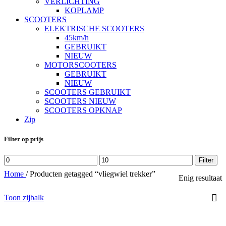
VERLICHTING
KOPLAMP
SCOOTERS
ELEKTRISCHE SCOOTERS
45km/h
GEBRUIKT
NIEUW
MOTORSCOOTERS
GEBRUIKT
NIEUW
SCOOTERS GEBRUIKT
SCOOTERS NIEUW
SCOOTERS OPKNAP
Zip
Filter op prijs
Min.
Max.
Filter
prijs
prijs
Home
/
Producten getagged “vliegwiel trekker”
Enig resultaat
Toon zijbalk