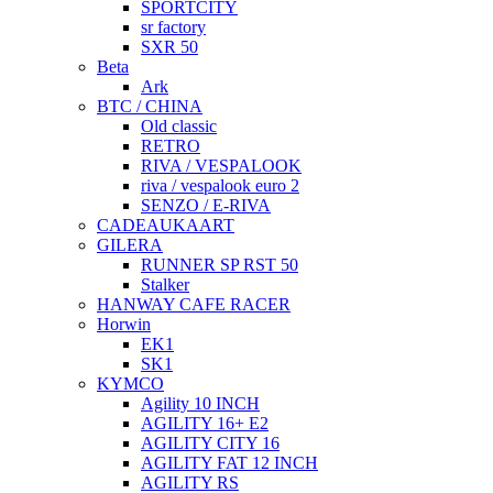
SPORTCITY
sr factory
SXR 50
Beta
Ark
BTC / CHINA
Old classic
RETRO
RIVA / VESPALOOK
riva / vespalook euro 2
SENZO / E-RIVA
CADEAUKAART
GILERA
RUNNER SP RST 50
Stalker
HANWAY CAFE RACER
Horwin
EK1
SK1
KYMCO
Agility 10 INCH
AGILITY 16+ E2
AGILITY CITY 16
AGILITY FAT 12 INCH
AGILITY RS