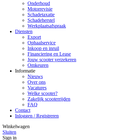
Onderhoud
Motorrevisie
Schadetaxatie
Schadeherstel
Werkplaatsafspraak
Diensten
Export
Ophaalservice
Inkoop en inruil
Financiering en Lease
Jouw scooter verzekeren
Omkeuren
Informatie
Nieuws
Over ons
Vacatures
Welke scooter?
Zakelijk scooterrijden
FAQ
Contact
Inloggen / Registreren
Winkelwagen
Sluiten
Sign in