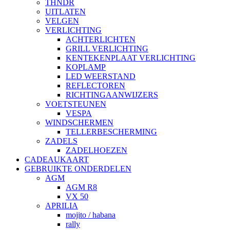
THNDR
UITLATEN
VELGEN
VERLICHTING
ACHTERLICHTEN
GRILL VERLICHTING
KENTEKENPLAAT VERLICHTING
KOPLAMP
LED WEERSTAND
REFLECTOREN
RICHTINGAANWIJZERS
VOETSTEUNEN
VESPA
WINDSCHERMEN
TELLERBESCHERMING
ZADELS
ZADELHOEZEN
CADEAUKAART
GEBRUIKTE ONDERDELEN
AGM
AGM R8
VX 50
APRILIA
mojito / habana
rally