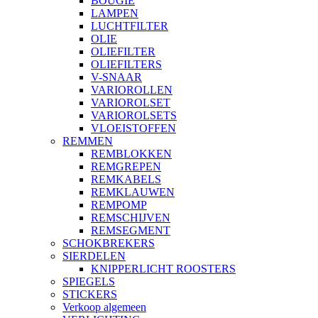
BOUGIE
LAMPEN
LUCHTFILTER
OLIE
OLIEFILTER
OLIEFILTERS
V-SNAAR
VARIOROLLEN
VARIOROLSET
VARIOROLSETS
VLOEISTOFFEN
REMMEN
REMBLOKKEN
REMGREPEN
REMKABELS
REMKLAUWEN
REMPOMP
REMSCHIJVEN
REMSEGMENT
SCHOKBREKERS
SIERDELEN
KNIPPERLICHT ROOSTERS
SPIEGELS
STICKERS
Verkoop algemeen