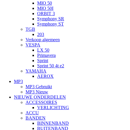
MIO 50
MIO 50I
ORBIT 3
Symphony SR
Symphony ST
TGB
203
Verkoop algemeen
VESPA
LX 50
Primavera
Sprint
Sprint 50 4t e2
YAMAHA
AEROX
MP3
MP3 Gebruikt
MP3 Nieuw
NIEUWE ONDERDELEN
ACCESSOIRES
VERLICHTING
ACCU
BANDEN
BINNENBAND
BUITENBAND