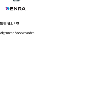
NUTTIGE LINKS
Algemene Voorwaarden
Privacy Policy
Verzenden en retourneren
Contact
OPENINGSTIJDEN
Winkel & Werkplaats
Dinsdag t/m Vrijdag:
9:00-12:00 13:00-18:00
Winkel Zaterdag:
10:00-15:00
Zondag & Maandag:
Gesloten
Scootergoods
2021