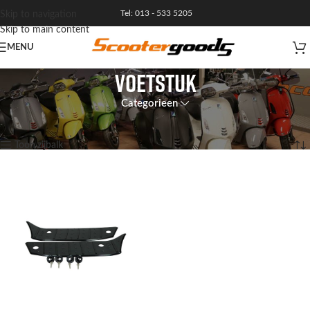
Tel: 013 - 533 5205
Skip to navigation
Skip to main content
MENU
voetstuk
Categorieen
Home
Enig resultaat
Toon zijbalk