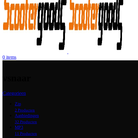
0
items
vsnaar
Categorieen
Zip
2 Producten
Aanbiedingen
32 Producten
MP3
11 Producten