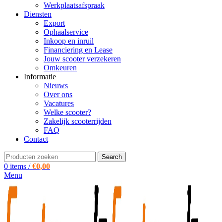
Werkplaatsafspraak
Diensten
Export
Ophaalservice
Inkoop en inruil
Financiering en Lease
Jouw scooter verzekeren
Omkeuren
Informatie
Nieuws
Over ons
Vacatures
Welke scooter?
Zakelijk scooterrijden
FAQ
Contact
Search
0
items
/
€
0,00
Menu