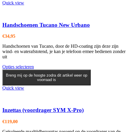
Quick view
Handschoenen Tucano New Urbano
€
34,95
Handschoenen van Tucano, door de HD-coating zijn deze zijn
wind- en waterafstotend, je kan je telefoon ermee bedienen zonder
uit
Dit
Opties selecteren
product
Breng mij op de hoogte zodra dit artikel weer op
heeft
voorraad is
meerdere
variaties.
Quick view
Deze
optie
kan
gekozen
Inzettas (voordrager SYM X-Pro)
worden
op
€
119,00
de
productpagina
Geïsoleerde maaltijdbezorgtas passend op de voordrager van de