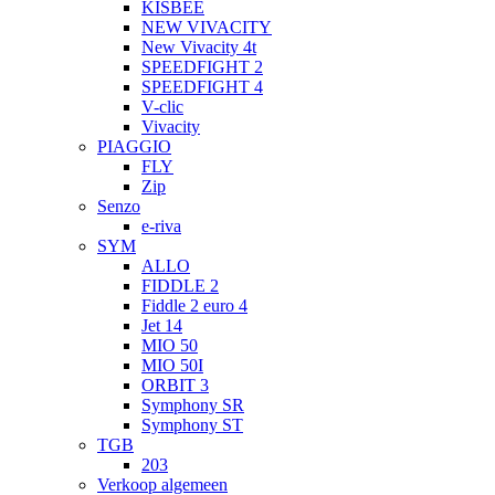
KISBEE
NEW VIVACITY
New Vivacity 4t
SPEEDFIGHT 2
SPEEDFIGHT 4
V-clic
Vivacity
PIAGGIO
FLY
Zip
Senzo
e-riva
SYM
ALLO
FIDDLE 2
Fiddle 2 euro 4
Jet 14
MIO 50
MIO 50I
ORBIT 3
Symphony SR
Symphony ST
TGB
203
Verkoop algemeen