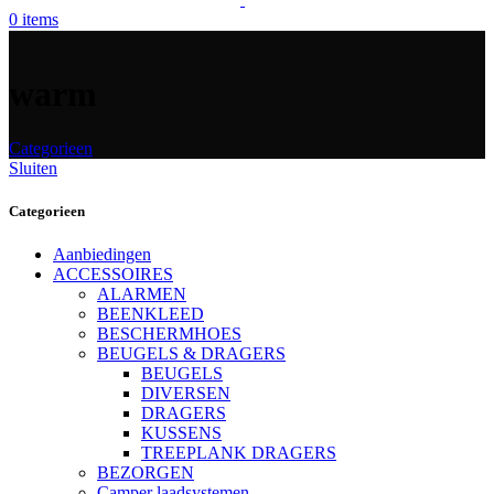
0
items
warm
Categorieen
Sluiten
Categorieen
Aanbiedingen
ACCESSOIRES
ALARMEN
BEENKLEED
BESCHERMHOES
BEUGELS & DRAGERS
BEUGELS
DIVERSEN
DRAGERS
KUSSENS
TREEPLANK DRAGERS
BEZORGEN
Camper laadsystemen