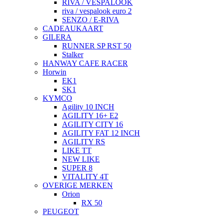
RIVA / VESPALOOK
riva / vespalook euro 2
SENZO / E-RIVA
CADEAUKAART
GILERA
RUNNER SP RST 50
Stalker
HANWAY CAFE RACER
Horwin
EK1
SK1
KYMCO
Agility 10 INCH
AGILITY 16+ E2
AGILITY CITY 16
AGILITY FAT 12 INCH
AGILITY RS
LIKE TT
NEW LIKE
SUPER 8
VITALITY 4T
OVERIGE MERKEN
Orion
RX 50
PEUGEOT