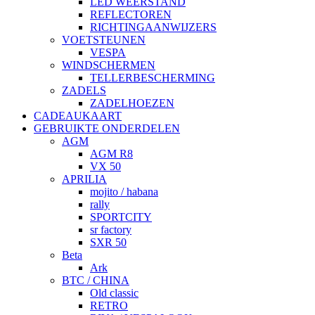
LED WEERSTAND
REFLECTOREN
RICHTINGAANWIJZERS
VOETSTEUNEN
VESPA
WINDSCHERMEN
TELLERBESCHERMING
ZADELS
ZADELHOEZEN
CADEAUKAART
GEBRUIKTE ONDERDELEN
AGM
AGM R8
VX 50
APRILIA
mojito / habana
rally
SPORTCITY
sr factory
SXR 50
Beta
Ark
BTC / CHINA
Old classic
RETRO