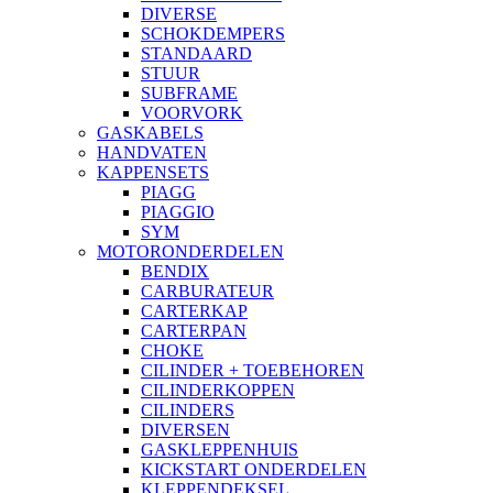
DIVERSE
SCHOKDEMPERS
STANDAARD
STUUR
SUBFRAME
VOORVORK
GASKABELS
HANDVATEN
KAPPENSETS
PIAGG
PIAGGIO
SYM
MOTORONDERDELEN
BENDIX
CARBURATEUR
CARTERKAP
CARTERPAN
CHOKE
CILINDER + TOEBEHOREN
CILINDERKOPPEN
CILINDERS
DIVERSEN
GASKLEPPENHUIS
KICKSTART ONDERDELEN
KLEPPENDEKSEL