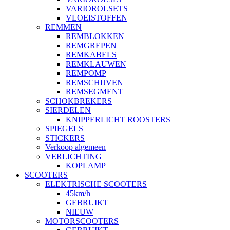
VARIOROLSETS
VLOEISTOFFEN
REMMEN
REMBLOKKEN
REMGREPEN
REMKABELS
REMKLAUWEN
REMPOMP
REMSCHIJVEN
REMSEGMENT
SCHOKBREKERS
SIERDELEN
KNIPPERLICHT ROOSTERS
SPIEGELS
STICKERS
Verkoop algemeen
VERLICHTING
KOPLAMP
SCOOTERS
ELEKTRISCHE SCOOTERS
45km/h
GEBRUIKT
NIEUW
MOTORSCOOTERS