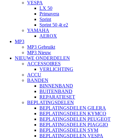
VESPA
LX 50
Primavera
Sprint
Sprint 50 4t e2
YAMAHA
AEROX
MP3
MP3 Gebruikt
MP3 Nieuw
NIEUWE ONDERDELEN
ACCESSOIRES
VERLICHTING
ACCU
BANDEN
BINNENBAND
BUITENBAND
REPARATIESET
BEPLATINGSDELEN
BEPLATINGSDELEN GILERA
BEPLATINGSDELEN KYMCO
BEPLATINGSDELEN PEUGEOT
BEPLATINGSDELEN PIAGGIO
BEPLATINGSDELEN SYM
BEPLATINGSDELEN VESPA