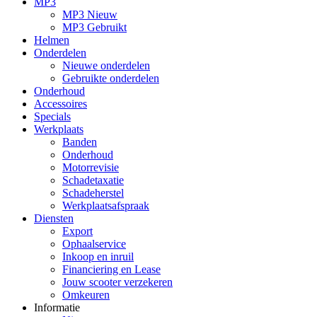
MP3
MP3 Nieuw
MP3 Gebruikt
Helmen
Onderdelen
Nieuwe onderdelen
Gebruikte onderdelen
Onderhoud
Accessoires
Specials
Werkplaats
Banden
Onderhoud
Motorrevisie
Schadetaxatie
Schadeherstel
Werkplaatsafspraak
Diensten
Export
Ophaalservice
Inkoop en inruil
Financiering en Lease
Jouw scooter verzekeren
Omkeuren
Informatie