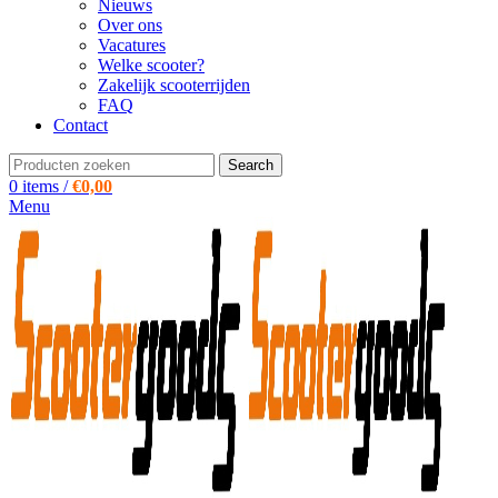
Nieuws
Over ons
Vacatures
Welke scooter?
Zakelijk scooterrijden
FAQ
Contact
Search
0
items
/
€
0,00
Menu