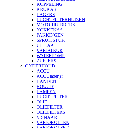
KOPPELING
KRUKAS
LAGERS
LUCHTFILTERHUIZEN
MOTORRUBBERS
NOKKENAS
PAKKINGEN
SPRUITSTUK
UITLAAT
VARIATEUR
WATERPOMP
ZUIGERS
ONDERHOUD
ACCU
ACCUlader(s)
BANDEN
BOUGIE
LAMPEN
LUCHTFILTER
OLIE
OLIEFILTER
OLIEFILTERS
V-SNAAR
VARIOROLLEN
VARIOROLSET