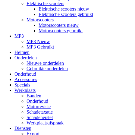
Elektrische scooters
Elektrische scooters nieuw
Elektrische scooters gebruikt
Motorscooters
Motorscooters nieuw
Motorscooters gebruikt
MP3
MP3 Nieuw
MP3 Gebruikt
Helmen
Onderdelen
Nieuwe onderdelen
Gebruikte onderdelen
Onderhoud
Accessoires
Specials
Werkplaats
Banden
Onderhoud
Motorrevisie
Schadetaxatie
Schadeherstel
Werkplaatsafspraak
Diensten
Export