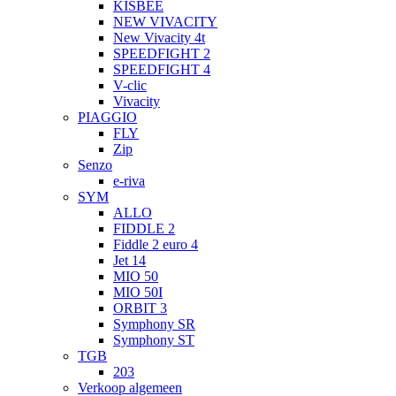
KISBEE
NEW VIVACITY
New Vivacity 4t
SPEEDFIGHT 2
SPEEDFIGHT 4
V-clic
Vivacity
PIAGGIO
FLY
Zip
Senzo
e-riva
SYM
ALLO
FIDDLE 2
Fiddle 2 euro 4
Jet 14
MIO 50
MIO 50I
ORBIT 3
Symphony SR
Symphony ST
TGB
203
Verkoop algemeen