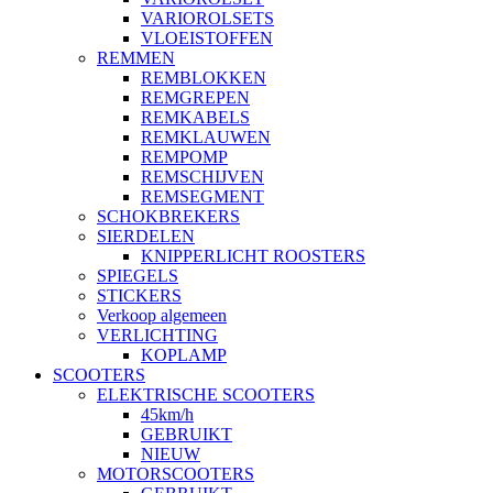
VARIOROLSETS
VLOEISTOFFEN
REMMEN
REMBLOKKEN
REMGREPEN
REMKABELS
REMKLAUWEN
REMPOMP
REMSCHIJVEN
REMSEGMENT
SCHOKBREKERS
SIERDELEN
KNIPPERLICHT ROOSTERS
SPIEGELS
STICKERS
Verkoop algemeen
VERLICHTING
KOPLAMP
SCOOTERS
ELEKTRISCHE SCOOTERS
45km/h
GEBRUIKT
NIEUW
MOTORSCOOTERS