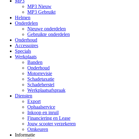
MP3
MP3 Nieuw
MP3 Gebruikt
Helmen
Onderdelen
Nieuwe onderdelen
Gebruikte onderdelen
Onderhoud
Accessoires
Specials
Werkplaats
Banden
Onderhoud
Motorrevisie
Schadetaxatie
Schadeherstel
Werkplaatsafspraak
Diensten
Export
Ophaalservice
Inkoop en inruil
Financiering en Lease
Jouw scooter verzekeren
Omkeuren
Informatie