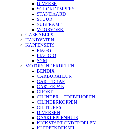
DIVERSE
SCHOKDEMPERS
STANDAARD
STUUR
SUBFRAME
VOORVORK
GASKABELS
HANDVATEN
KAPPENSETS
PIAGG
PIAGGIO
SYM
MOTORONDERDELEN
BENDIX
CARBURATEUR
CARTERKAP
CARTERPAN
CHOKE
CILINDER + TOEBEHOREN
CILINDERKOPPEN
CILINDERS
DIVERSEN
GASKLEPPENHUIS
KICKSTART ONDERDELEN
KLEPPENDEKSEL