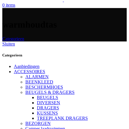
0
items
warmhoudtas
Categorieen
Sluiten
Categorieen
Aanbiedingen
ACCESSOIRES
ALARMEN
BEENKLEED
BESCHERMHOES
BEUGELS & DRAGERS
BEUGELS
DIVERSEN
DRAGERS
KUSSENS
TREEPLANK DRAGERS
BEZORGEN
Camper laadsystemen