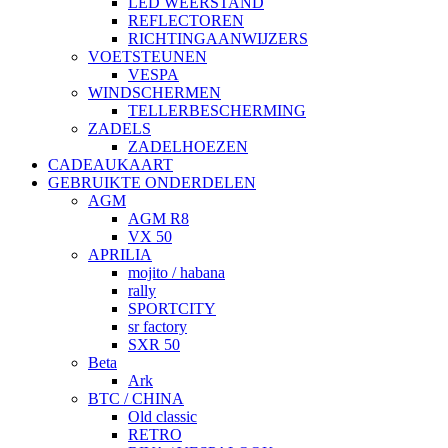
LED WEERSTAND
REFLECTOREN
RICHTINGAANWIJZERS
VOETSTEUNEN
VESPA
WINDSCHERMEN
TELLERBESCHERMING
ZADELS
ZADELHOEZEN
CADEAUKAART
GEBRUIKTE ONDERDELEN
AGM
AGM R8
VX 50
APRILIA
mojito / habana
rally
SPORTCITY
sr factory
SXR 50
Beta
Ark
BTC / CHINA
Old classic
RETRO