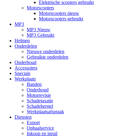
Elektrische scooters gebruikt
Motorscooters
Motorscooters nieuw
Motorscooters gebruikt
MP3
MP3 Nieuw
MP3 Gebruikt
Helmen
Onderdelen
Nieuwe onderdelen
Gebruikte onderdelen
Onderhoud
Accessoires
Specials
Werkplaats
Banden
Onderhoud
Motorrevisie
Schadetaxatie
Schadeherstel
Werkplaatsafspraak
Diensten
Export
Ophaalservice
Inkoop en inruil