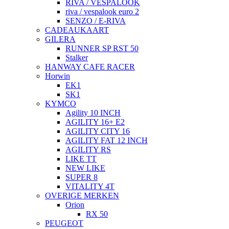
RIVA / VESPALOOK
riva / vespalook euro 2
SENZO / E-RIVA
CADEAUKAART
GILERA
RUNNER SP RST 50
Stalker
HANWAY CAFE RACER
Horwin
EK1
SK1
KYMCO
Agility 10 INCH
AGILITY 16+ E2
AGILITY CITY 16
AGILITY FAT 12 INCH
AGILITY RS
LIKE TT
NEW LIKE
SUPER 8
VITALITY 4T
OVERIGE MERKEN
Orion
RX 50
PEUGEOT