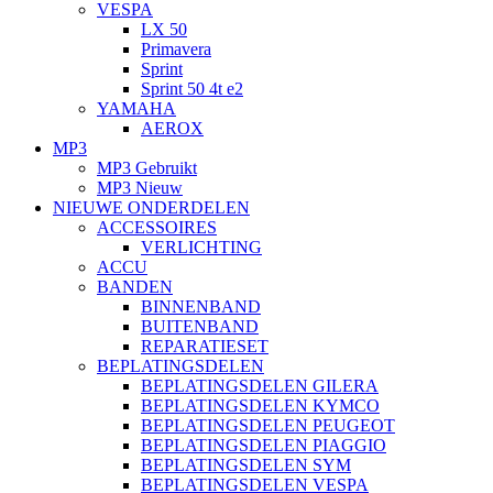
VESPA
LX 50
Primavera
Sprint
Sprint 50 4t e2
YAMAHA
AEROX
MP3
MP3 Gebruikt
MP3 Nieuw
NIEUWE ONDERDELEN
ACCESSOIRES
VERLICHTING
ACCU
BANDEN
BINNENBAND
BUITENBAND
REPARATIESET
BEPLATINGSDELEN
BEPLATINGSDELEN GILERA
BEPLATINGSDELEN KYMCO
BEPLATINGSDELEN PEUGEOT
BEPLATINGSDELEN PIAGGIO
BEPLATINGSDELEN SYM
BEPLATINGSDELEN VESPA