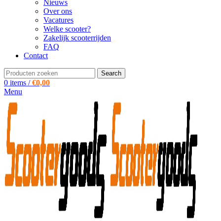
Nieuws
Over ons
Vacatures
Welke scooter?
Zakelijk scooterrijden
FAQ
Contact
Search
0
items
/
€
0,00
Menu