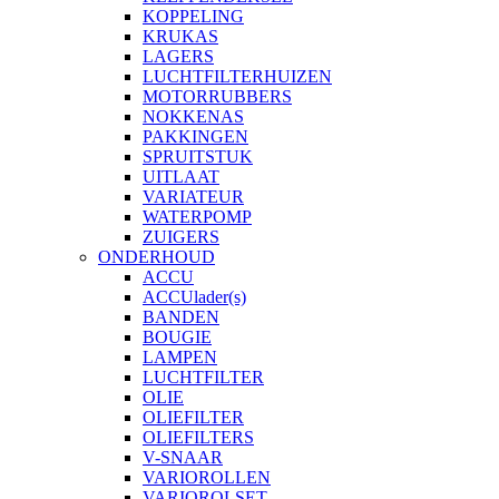
KOPPELING
KRUKAS
LAGERS
LUCHTFILTERHUIZEN
MOTORRUBBERS
NOKKENAS
PAKKINGEN
SPRUITSTUK
UITLAAT
VARIATEUR
WATERPOMP
ZUIGERS
ONDERHOUD
ACCU
ACCUlader(s)
BANDEN
BOUGIE
LAMPEN
LUCHTFILTER
OLIE
OLIEFILTER
OLIEFILTERS
V-SNAAR
VARIOROLLEN
VARIOROLSET