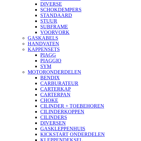
DIVERSE
SCHOKDEMPERS
STANDAARD
STUUR
SUBFRAME
VOORVORK
GASKABELS
HANDVATEN
KAPPENSETS
PIAGG
PIAGGIO
SYM
MOTORONDERDELEN
BENDIX
CARBURATEUR
CARTERKAP
CARTERPAN
CHOKE
CILINDER + TOEBEHOREN
CILINDERKOPPEN
CILINDERS
DIVERSEN
GASKLEPPENHUIS
KICKSTART ONDERDELEN
KLEPPENDEKSEL