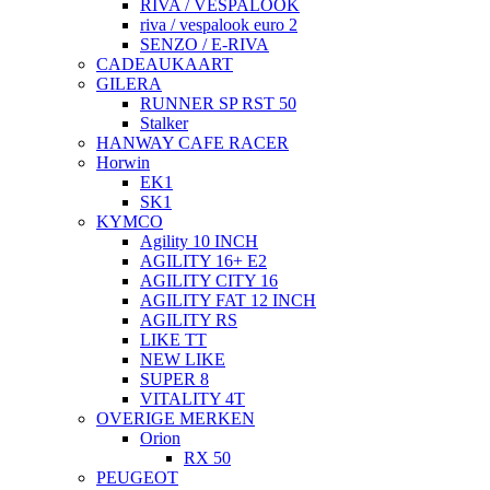
RIVA / VESPALOOK
riva / vespalook euro 2
SENZO / E-RIVA
CADEAUKAART
GILERA
RUNNER SP RST 50
Stalker
HANWAY CAFE RACER
Horwin
EK1
SK1
KYMCO
Agility 10 INCH
AGILITY 16+ E2
AGILITY CITY 16
AGILITY FAT 12 INCH
AGILITY RS
LIKE TT
NEW LIKE
SUPER 8
VITALITY 4T
OVERIGE MERKEN
Orion
RX 50
PEUGEOT