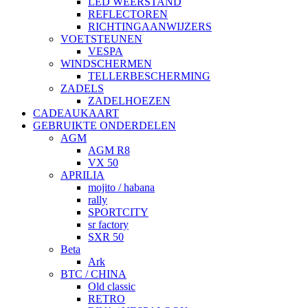
LED WEERSTAND
REFLECTOREN
RICHTINGAANWIJZERS
VOETSTEUNEN
VESPA
WINDSCHERMEN
TELLERBESCHERMING
ZADELS
ZADELHOEZEN
CADEAUKAART
GEBRUIKTE ONDERDELEN
AGM
AGM R8
VX 50
APRILIA
mojito / habana
rally
SPORTCITY
sr factory
SXR 50
Beta
Ark
BTC / CHINA
Old classic
RETRO