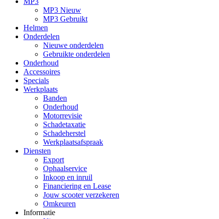
MP3
MP3 Nieuw
MP3 Gebruikt
Helmen
Onderdelen
Nieuwe onderdelen
Gebruikte onderdelen
Onderhoud
Accessoires
Specials
Werkplaats
Banden
Onderhoud
Motorrevisie
Schadetaxatie
Schadeherstel
Werkplaatsafspraak
Diensten
Export
Ophaalservice
Inkoop en inruil
Financiering en Lease
Jouw scooter verzekeren
Omkeuren
Informatie