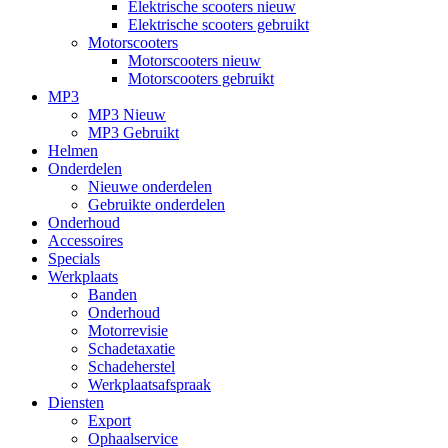
Elektrische scooters nieuw
Elektrische scooters gebruikt
Motorscooters
Motorscooters nieuw
Motorscooters gebruikt
MP3
MP3 Nieuw
MP3 Gebruikt
Helmen
Onderdelen
Nieuwe onderdelen
Gebruikte onderdelen
Onderhoud
Accessoires
Specials
Werkplaats
Banden
Onderhoud
Motorrevisie
Schadetaxatie
Schadeherstel
Werkplaatsafspraak
Diensten
Export
Ophaalservice