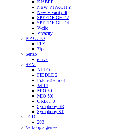
KISBEE
NEW VIVACITY
New Vivacity 4t
SPEEDFIGHT 2
SPEEDFIGHT 4
V-clic
Vivacity
PIAGGIO
FLY
Zip
Senzo
e-riva
SYM
ALLO
FIDDLE 2
Fiddle 2 euro 4
Jet 14
MIO 50
MIO 50I
ORBIT 3
Symphony SR
Symphony ST
TGB
203
Verkoop algemeen