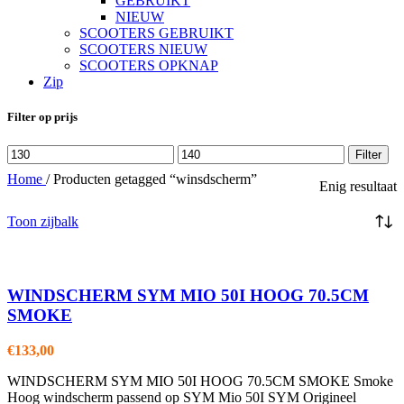
GEBRUIKT
NIEUW
SCOOTERS GEBRUIKT
SCOOTERS NIEUW
SCOOTERS OPKNAP
Zip
Filter op prijs
Min.
Max.
Filter
prijs
prijs
Home
/
Producten getagged “winsdscherm”
Enig resultaat
Toon zijbalk
WINDSCHERM SYM MIO 50I HOOG 70.5CM
SMOKE
€
133,00
WINDSCHERM SYM MIO 50I HOOG 70.5CM SMOKE Smoke
Hoog windscherm passend op SYM Mio 50I SYM Origineel