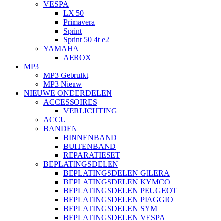
VESPA
LX 50
Primavera
Sprint
Sprint 50 4t e2
YAMAHA
AEROX
MP3
MP3 Gebruikt
MP3 Nieuw
NIEUWE ONDERDELEN
ACCESSOIRES
VERLICHTING
ACCU
BANDEN
BINNENBAND
BUITENBAND
REPARATIESET
BEPLATINGSDELEN
BEPLATINGSDELEN GILERA
BEPLATINGSDELEN KYMCO
BEPLATINGSDELEN PEUGEOT
BEPLATINGSDELEN PIAGGIO
BEPLATINGSDELEN SYM
BEPLATINGSDELEN VESPA