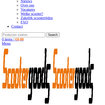
Nieuws
Over ons
Vacatures
Welke scooter?
Zakelijk scooterrijden
FAQ
Contact
Search
0
items
/
€
0,00
Menu