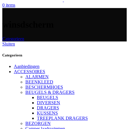
0
items
winsdscherm
Categorieen
Sluiten
Categorieen
Aanbiedingen
ACCESSOIRES
ALARMEN
BEENKLEED
BESCHERMHOES
BEUGELS & DRAGERS
BEUGELS
DIVERSEN
DRAGERS
KUSSENS
TREEPLANK DRAGERS
BEZORGEN
Camper laadsystemen