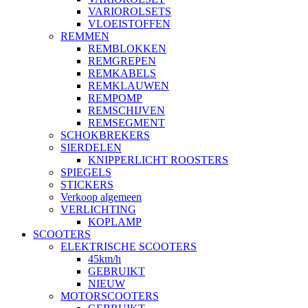
VARIOROLSETS
VLOEISTOFFEN
REMMEN
REMBLOKKEN
REMGREPEN
REMKABELS
REMKLAUWEN
REMPOMP
REMSCHIJVEN
REMSEGMENT
SCHOKBREKERS
SIERDELEN
KNIPPERLICHT ROOSTERS
SPIEGELS
STICKERS
Verkoop algemeen
VERLICHTING
KOPLAMP
SCOOTERS
ELEKTRISCHE SCOOTERS
45km/h
GEBRUIKT
NIEUW
MOTORSCOOTERS