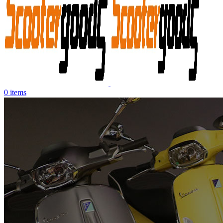
0
items