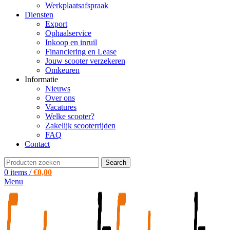
Werkplaatsafspraak
Diensten
Export
Ophaalservice
Inkoop en inruil
Financiering en Lease
Jouw scooter verzekeren
Omkeuren
Informatie
Nieuws
Over ons
Vacatures
Welke scooter?
Zakelijk scooterrijden
FAQ
Contact
Search
0
items
/
€
0,00
Menu