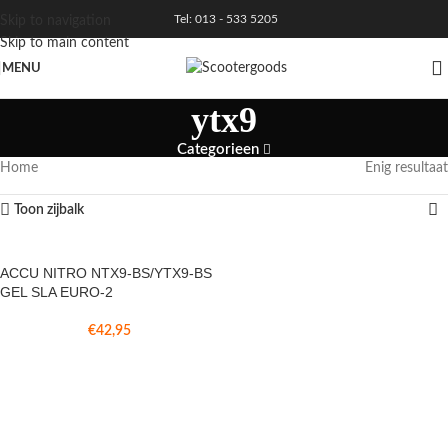
Tel: 013 - 533 5205
Skip to navigation
Skip to main content
MENU
ytx9
Categorieen
Home
Enig resultaat
Toon zijbalk
ACCU NITRO NTX9-BS/YTX9-BS
GEL SLA EURO-2
€
42,95