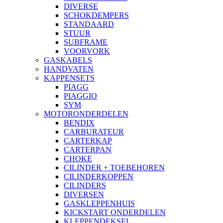
DIVERSE
SCHOKDEMPERS
STANDAARD
STUUR
SUBFRAME
VOORVORK
GASKABELS
HANDVATEN
KAPPENSETS
PIAGG
PIAGGIO
SYM
MOTORONDERDELEN
BENDIX
CARBURATEUR
CARTERKAP
CARTERPAN
CHOKE
CILINDER + TOEBEHOREN
CILINDERKOPPEN
CILINDERS
DIVERSEN
GASKLEPPENHUIS
KICKSTART ONDERDELEN
KLEPPENDEKSEL