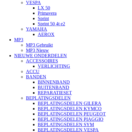
VESPA
LX 50
Primavera
Sprint
Sprint 50 4t e2
YAMAHA
AEROX
MP3
MP3 Gebruikt
MP3 Nieuw
NIEUWE ONDERDELEN
ACCESSOIRES
VERLICHTING
ACCU
BANDEN
BINNENBAND
BUITENBAND
REPARATIESET
BEPLATINGSDELEN
BEPLATINGSDELEN GILERA
BEPLATINGSDELEN KYMCO
BEPLATINGSDELEN PEUGEOT
BEPLATINGSDELEN PIAGGIO
BEPLATINGSDELEN SYM
BEPLATINGSDELEN VESPA