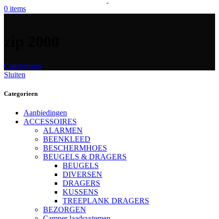
0
items
zip 2000
Categorieen
Sluiten
Categorieen
Aanbiedingen
ACCESSOIRES
ALARMEN
BEENKLEED
BESCHERMHOES
BEUGELS & DRAGERS
BEUGELS
DIVERSEN
DRAGERS
KUSSENS
TREEPLANK DRAGERS
BEZORGEN
Camper laadsystemen