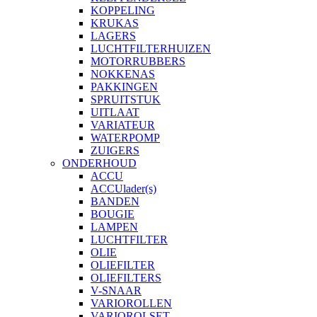
KOPPELING
KRUKAS
LAGERS
LUCHTFILTERHUIZEN
MOTORRUBBERS
NOKKENAS
PAKKINGEN
SPRUITSTUK
UITLAAT
VARIATEUR
WATERPOMP
ZUIGERS
ONDERHOUD
ACCU
ACCUlader(s)
BANDEN
BOUGIE
LAMPEN
LUCHTFILTER
OLIE
OLIEFILTER
OLIEFILTERS
V-SNAAR
VARIOROLLEN
VARIOROLSET