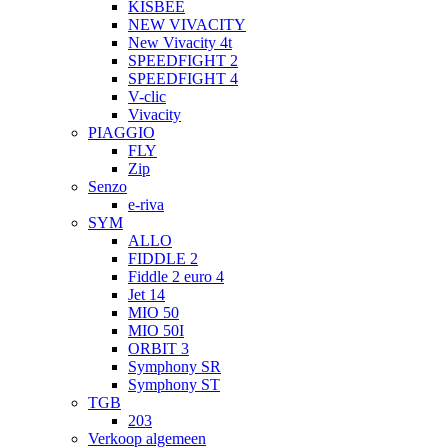
KISBEE
NEW VIVACITY
New Vivacity 4t
SPEEDFIGHT 2
SPEEDFIGHT 4
V-clic
Vivacity
PIAGGIO
FLY
Zip
Senzo
e-riva
SYM
ALLO
FIDDLE 2
Fiddle 2 euro 4
Jet 14
MIO 50
MIO 50I
ORBIT 3
Symphony SR
Symphony ST
TGB
203
Verkoop algemeen