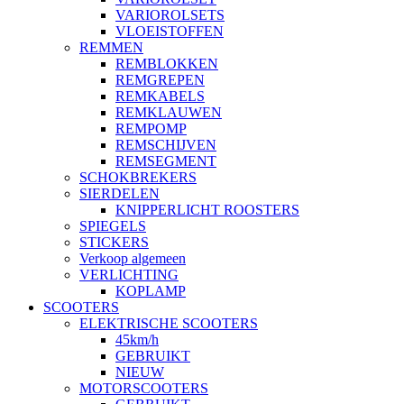
VARIOROLSETS
VLOEISTOFFEN
REMMEN
REMBLOKKEN
REMGREPEN
REMKABELS
REMKLAUWEN
REMPOMP
REMSCHIJVEN
REMSEGMENT
SCHOKBREKERS
SIERDELEN
KNIPPERLICHT ROOSTERS
SPIEGELS
STICKERS
Verkoop algemeen
VERLICHTING
KOPLAMP
SCOOTERS
ELEKTRISCHE SCOOTERS
45km/h
GEBRUIKT
NIEUW
MOTORSCOOTERS