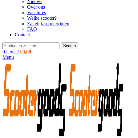
Nieuws
Over ons
Vacatures
Welke scooter?
Zakelijk scooterrijden
FAQ
Contact
Search
0
items
/
€
0,00
Menu