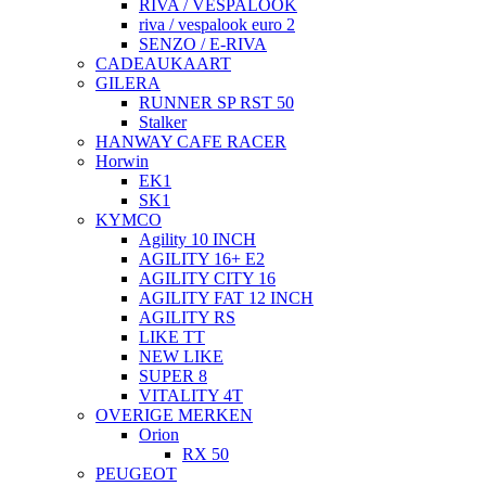
RIVA / VESPALOOK
riva / vespalook euro 2
SENZO / E-RIVA
CADEAUKAART
GILERA
RUNNER SP RST 50
Stalker
HANWAY CAFE RACER
Horwin
EK1
SK1
KYMCO
Agility 10 INCH
AGILITY 16+ E2
AGILITY CITY 16
AGILITY FAT 12 INCH
AGILITY RS
LIKE TT
NEW LIKE
SUPER 8
VITALITY 4T
OVERIGE MERKEN
Orion
RX 50
PEUGEOT