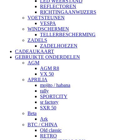
LED WEERSTAND
REFLECTOREN
RICHTINGAANWIJZERS
VOETSTEUNEN
VESPA
WINDSCHERMEN
TELLERBESCHERMING
ZADELS
ZADELHOEZEN
CADEAUKAART
GEBRUIKTE ONDERDELEN
AGM
AGM R8
VX 50
APRILIA
mojito / habana
rally
SPORTCITY
sr factory
SXR 50
Beta
Ark
BTC / CHINA
Old classic
RETRO