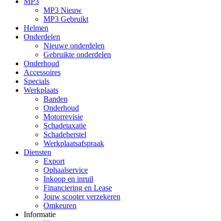
MP3
MP3 Nieuw
MP3 Gebruikt
Helmen
Onderdelen
Nieuwe onderdelen
Gebruikte onderdelen
Onderhoud
Accessoires
Specials
Werkplaats
Banden
Onderhoud
Motorrevisie
Schadetaxatie
Schadeherstel
Werkplaatsafspraak
Diensten
Export
Ophaalservice
Inkoop en inruil
Financiering en Lease
Jouw scooter verzekeren
Omkeuren
Informatie