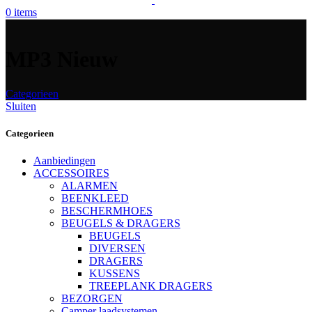
0
items
MP3 Nieuw
Categorieen
Sluiten
Categorieen
Aanbiedingen
ACCESSOIRES
ALARMEN
BEENKLEED
BESCHERMHOES
BEUGELS & DRAGERS
BEUGELS
DIVERSEN
DRAGERS
KUSSENS
TREEPLANK DRAGERS
BEZORGEN
Camper laadsystemen