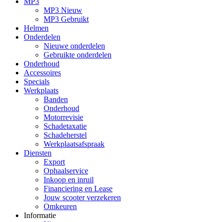
MP3
MP3 Nieuw
MP3 Gebruikt
Helmen
Onderdelen
Nieuwe onderdelen
Gebruikte onderdelen
Onderhoud
Accessoires
Specials
Werkplaats
Banden
Onderhoud
Motorrevisie
Schadetaxatie
Schadeherstel
Werkplaatsafspraak
Diensten
Export
Ophaalservice
Inkoop en inruil
Financiering en Lease
Jouw scooter verzekeren
Omkeuren
Informatie