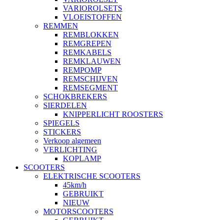
VARIOROLSETS
VLOEISTOFFEN
REMMEN
REMBLOKKEN
REMGREPEN
REMKABELS
REMKLAUWEN
REMPOMP
REMSCHIJVEN
REMSEGMENT
SCHOKBREKERS
SIERDELEN
KNIPPERLICHT ROOSTERS
SPIEGELS
STICKERS
Verkoop algemeen
VERLICHTING
KOPLAMP
SCOOTERS
ELEKTRISCHE SCOOTERS
45km/h
GEBRUIKT
NIEUW
MOTORSCOOTERS