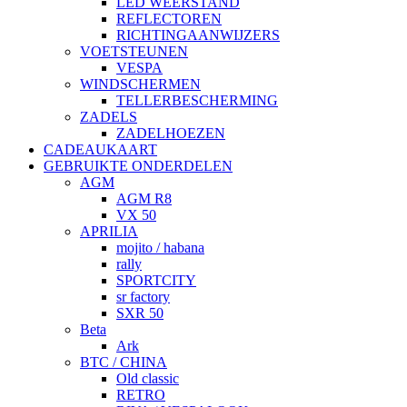
LED WEERSTAND
REFLECTOREN
RICHTINGAANWIJZERS
VOETSTEUNEN
VESPA
WINDSCHERMEN
TELLERBESCHERMING
ZADELS
ZADELHOEZEN
CADEAUKAART
GEBRUIKTE ONDERDELEN
AGM
AGM R8
VX 50
APRILIA
mojito / habana
rally
SPORTCITY
sr factory
SXR 50
Beta
Ark
BTC / CHINA
Old classic
RETRO