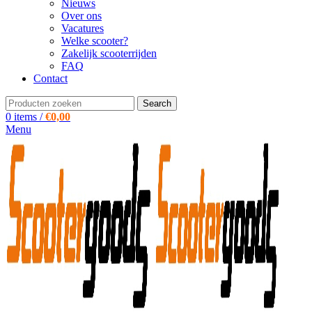
Nieuws
Over ons
Vacatures
Welke scooter?
Zakelijk scooterrijden
FAQ
Contact
Search
0
items
/
€
0,00
Menu