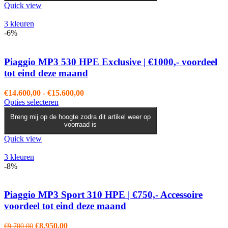
variaties.
Quick view
Deze
optie
3 kleuren
kan
-6%
gekozen
worden
op
Piaggio MP3 530 HPE Exclusive | €1000,- voordeel
de
tot eind deze maand
productpagina
Prijsklasse:
€
14.600,00
-
€
15.600,00
Dit
€14.600,00
Opties selecteren
product
tot
Breng mij op de hoogte zodra dit artikel weer op
heeft
€15.600,00
voorraad is
meerdere
variaties.
Quick view
Deze
optie
3 kleuren
kan
-8%
gekozen
worden
op
Piaggio MP3 Sport 310 HPE | €750,- Accessoire
de
voordeel tot eind deze maand
productpagina
Oorspronkelijke
Huidige
€
8.950,00
€
9.700,00