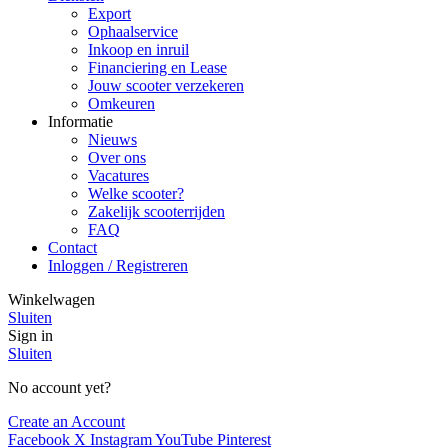
Export
Ophaalservice
Inkoop en inruil
Financiering en Lease
Jouw scooter verzekeren
Omkeuren
Informatie
Nieuws
Over ons
Vacatures
Welke scooter?
Zakelijk scooterrijden
FAQ
Contact
Inloggen / Registreren
Winkelwagen
Sluiten
Sign in
Sluiten
No account yet?
Create an Account
Facebook
X
Instagram
YouTube
Pinterest