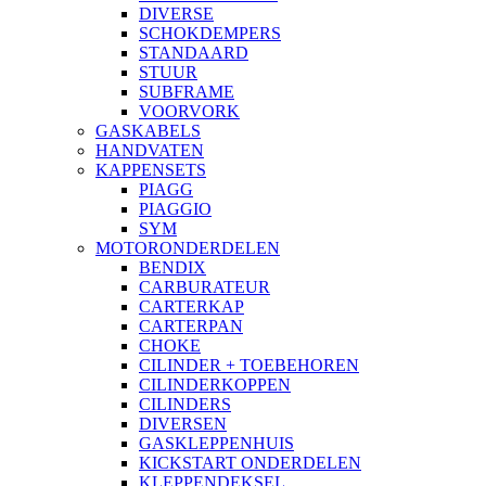
DIVERSE
SCHOKDEMPERS
STANDAARD
STUUR
SUBFRAME
VOORVORK
GASKABELS
HANDVATEN
KAPPENSETS
PIAGG
PIAGGIO
SYM
MOTORONDERDELEN
BENDIX
CARBURATEUR
CARTERKAP
CARTERPAN
CHOKE
CILINDER + TOEBEHOREN
CILINDERKOPPEN
CILINDERS
DIVERSEN
GASKLEPPENHUIS
KICKSTART ONDERDELEN
KLEPPENDEKSEL