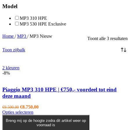
Model
MP3 310 HPE
MP3 530 HPE Exclusive
Home
/
MP3
/
MP3 Nieuw
Toont alle 3 resultaten
Toon zijbalk
2 kleuren
-8%
Piaggio MP3 310 HPE | €750,- voordeel tot eind
deze maand
Oorspronkelijke
Huidige
€
8.750,00
€
9.500,00
prijs
Dit
prijs
Opties selecteren
was:
product
is:
Breng mij op de hoogte zodra dit artikel weer op
€9.500,00.
heeft
€8.750,00.
voorraad is
meerdere