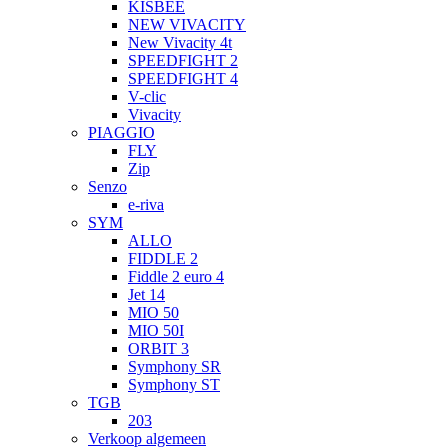
KISBEE
NEW VIVACITY
New Vivacity 4t
SPEEDFIGHT 2
SPEEDFIGHT 4
V-clic
Vivacity
PIAGGIO
FLY
Zip
Senzo
e-riva
SYM
ALLO
FIDDLE 2
Fiddle 2 euro 4
Jet 14
MIO 50
MIO 50I
ORBIT 3
Symphony SR
Symphony ST
TGB
203
Verkoop algemeen