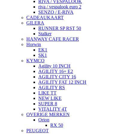
RIVA / VESPALOOK
riva / vespalook euro 2
SENZO / E-RIVA
CADEAUKAART
GILERA
RUNNER SP RST 50
Stalker
HANWAY CAFE RACER
Horwin
EK1
SK1
KYMCO
Agility 10 INCH
AGILITY 16+ E2
AGILITY CITY 16
AGILITY FAT 12 INCH
AGILITY RS
LIKE TT
NEW LIKE
SUPER 8
VITALITY 4T
OVERIGE MERKEN
Orion
RX 50
PEUGEOT