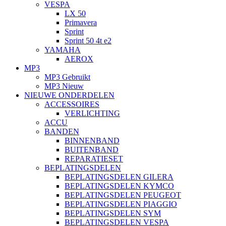
VESPA
LX 50
Primavera
Sprint
Sprint 50 4t e2
YAMAHA
AEROX
MP3
MP3 Gebruikt
MP3 Nieuw
NIEUWE ONDERDELEN
ACCESSOIRES
VERLICHTING
ACCU
BANDEN
BINNENBAND
BUITENBAND
REPARATIESET
BEPLATINGSDELEN
BEPLATINGSDELEN GILERA
BEPLATINGSDELEN KYMCO
BEPLATINGSDELEN PEUGEOT
BEPLATINGSDELEN PIAGGIO
BEPLATINGSDELEN SYM
BEPLATINGSDELEN VESPA