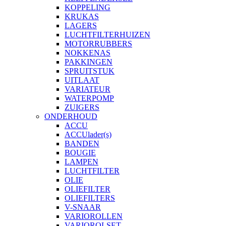
KOPPELING
KRUKAS
LAGERS
LUCHTFILTERHUIZEN
MOTORRUBBERS
NOKKENAS
PAKKINGEN
SPRUITSTUK
UITLAAT
VARIATEUR
WATERPOMP
ZUIGERS
ONDERHOUD
ACCU
ACCUlader(s)
BANDEN
BOUGIE
LAMPEN
LUCHTFILTER
OLIE
OLIEFILTER
OLIEFILTERS
V-SNAAR
VARIOROLLEN
VARIOROLSET