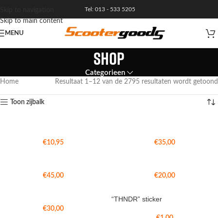
Tel: 013 - 533 5205
Skip to navigation
Skip to main content
MENU
Shop
Categorieen
Home
Resultaat 1–12 van de 2795 resultaten wordt getoond
Toon zijbalk
€
10,95
€
35,00
€
45,00
€
20,00
“THNDR” sticker
€
30,00