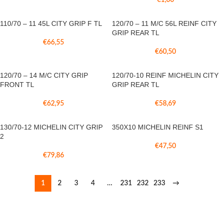
€
1,00
110/70 – 11 45L CITY GRIP F TL
120/70 – 11 M/C 56L REINF CITY
GRIP REAR TL
€
66,55
€
60,50
120/70 – 14 M/C CITY GRIP
120/70-10 REINF MICHELIN CITY
FRONT TL
GRIP REAR TL
€
62,95
€
58,69
130/70-12 MICHELIN CITY GRIP
350X10 MICHELIN REINF S1
2
€
47,50
€
79,86
1
2
3
4
…
231
232
233
→